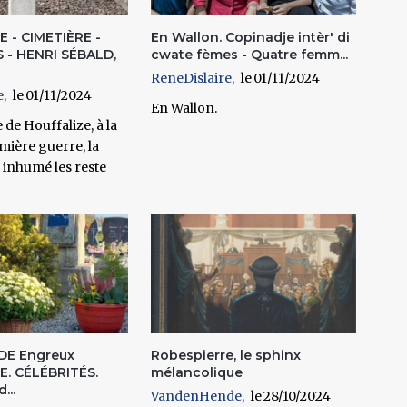
 - CIMETIÈRE -
En Wallon. Copinadje intèr' di
 - HENRI SÉBALD,
cwate fèmes - Quatre femm...
ReneDislaire
01/11/2024
e
01/11/2024
En Wallon.
 de Houffalize, à la
emière guerre, la
inhumé les reste
DE Engreux
Robespierre, le sphinx
. CÉLÉBRITÉS.
mélancolique
...
VandenHende
28/10/2024