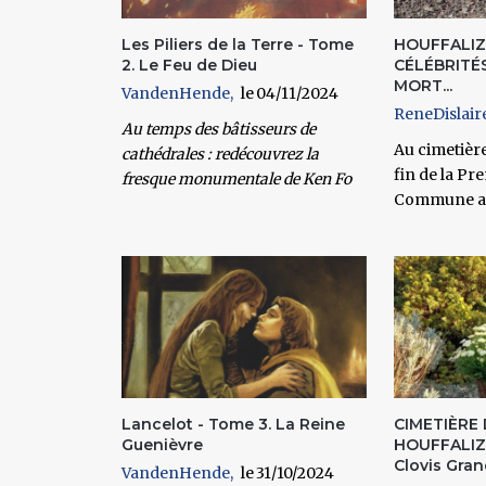
Les Piliers de la Terre - Tome
HOUFFALIZE
2. Le Feu de Dieu
CÉLÉBRITÉS
MORT...
VandenHende
04/11/2024
ReneDislair
Au temps des bâtisseurs de
Au cimetière
cathédrales : redécouvrez la
fin de la Pr
fresque monumentale de Ken Fo
Commune a 
Lancelot - Tome 3. La Reine
CIMETIÈRE 
Guenièvre
HOUFFALIZE
Clovis Grand
VandenHende
31/10/2024