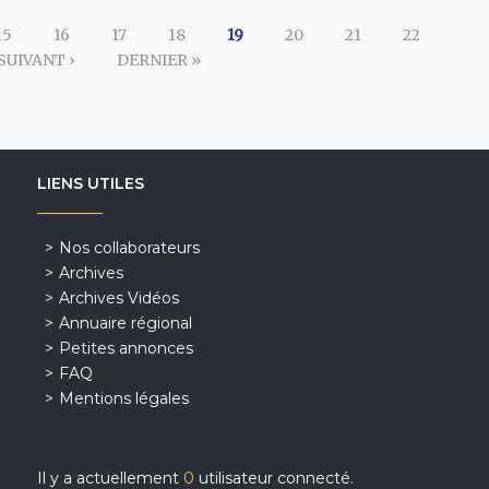
15
16
17
18
19
20
21
22
SUIVANT ›
DERNIER »
LIENS UTILES
Nos collaborateurs
Archives
Archives Vidéos
Annuaire régional
Petites annonces
FAQ
Mentions légales
Il y a actuellement
0
utilisateur connecté.