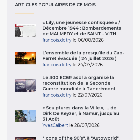
ARTICLES POPULAIRES DE CE MOIS
« Lily, une jeunesse confisquée » /
Décembre 1944 : Bombardements
de MALMEDY et de SAINT - VITH
francois.detry
le 06/08/2026
L’ensemble de la presqu’île du Cap-
Ferret évacuée ( 24 juillet 2026 )
francois.detry
le 24/07/2026
Le 300 ECBR asbl a organisé la
reconstitution de la Seconde
Guerre mondiale à Tancrémont
francois.detry
le 22/07/2026
« Sculptures dans la Ville », … de
Dirk De Keyzer, à Namur, jusqu’au
31 Août
YvesCalbert
le 28/07/2026
"Icons of the 90’s", à "Autoworld",