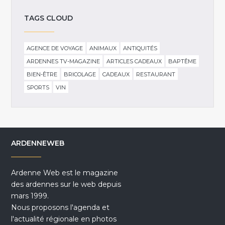
TAGS CLOUD
AGENCE DE VOYAGE
ANIMAUX
ANTIQUITÉS
ARDENNES TV-MAGAZINE
ARTICLES CADEAUX
BAPTÊME
BIEN-ÊTRE
BRICOLAGE
CADEAUX
RESTAURANT
SPORTS
VIN
ARDENNEWEB
Ardenne Web est le magazine
des ardennes sur le web depuis
mars 1999.
Nous proposons l'agenda et
l'actualité régionale en photos