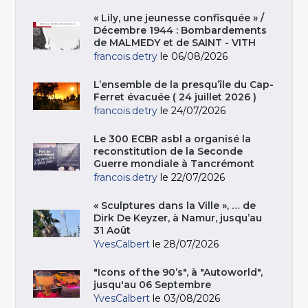
« Lily, une jeunesse confisquée » /
Décembre 1944 : Bombardements
de MALMEDY et de SAINT - VITH
francois.detry
le 06/08/2026
L’ensemble de la presqu’île du Cap-
Ferret évacuée ( 24 juillet 2026 )
francois.detry
le 24/07/2026
Le 300 ECBR asbl a organisé la
reconstitution de la Seconde
Guerre mondiale à Tancrémont
francois.detry
le 22/07/2026
« Sculptures dans la Ville », … de
Dirk De Keyzer, à Namur, jusqu’au
31 Août
YvesCalbert
le 28/07/2026
"Icons of the 90’s", à "Autoworld",
jusqu'au 06 Septembre
YvesCalbert
le 03/08/2026