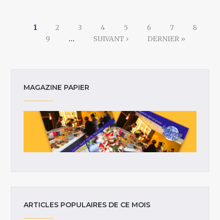
Pages
1
2
3
4
5
6
7
8
9
…
SUIVANT ›
DERNIER »
MAGAZINE PAPIER
ARTICLES POPULAIRES DE CE MOIS