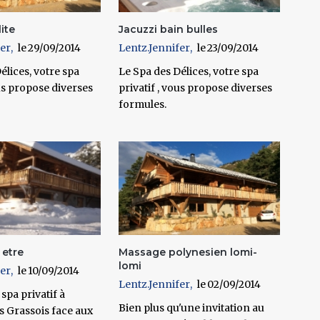
ite
Jacuzzi bain bulles
fer
29/09/2014
Lentz.Jennifer
23/09/2014
élices, votre spa
Le Spa des Délices, votre spa
ous propose diverses
privatif , vous propose diverses
formules.
 etre
Massage polynesien lomi-
lomi
fer
10/09/2014
Lentz.Jennifer
02/09/2014
pa privatif à
Bien plus qu'une invitation au
ys Grassois face aux