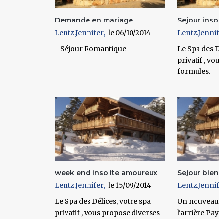
Demande en mariage
Sejour insol
Lentz.Jennifer
06/10/2014
Lentz.Jenni
- Séjour Romantique
Le Spa des D
privatif , v
formules.
week end insolite amoureux
Sejour bien
Lentz.Jennifer
15/09/2014
Lentz.Jenni
Le Spa des Délices, votre spa
Un nouveau s
privatif , vous propose diverses
l'arrière Pa