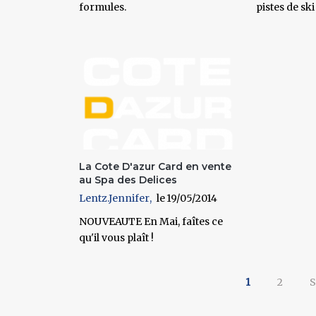
formules.
pistes de sk
La Cote D'azur Card en vente
au Spa des Delices
Lentz.Jennifer
19/05/2014
NOUVEAUTE En Mai, faîtes ce
qu'il vous plaît !
1
2
S