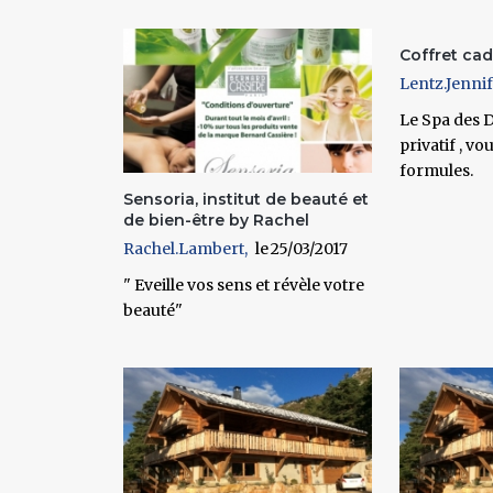
Pages
Coffret ca
Lentz.Jenni
Le Spa des D
privatif , v
formules.
Sensoria, institut de beauté et
de bien-être by Rachel
Rachel.Lambert
25/03/2017
" Eveille vos sens et révèle votre
beauté"