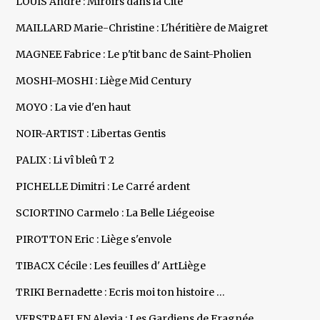
LOUIS André : Miroirs dans la Cité
MAILLARD Marie-Christine : L'héritière de Maigret
MAGNEE Fabrice : Le p'tit banc de Saint-Pholien
MOSHI-MOSHI : Liège Mid Century
MOYO : La vie d'en haut
NOIR-ARTIST : Libertas Gentis
PALIX : Li vî bleû T 2
PICHELLE Dimitri : Le Carré ardent
SCIORTINO Carmelo : La Belle Liégeoise
PIROTTON Eric : Liège s'envole
TIBACX Cécile : Les feuilles d' ArtLiège
TRIKI Bernadette : Ecris moi ton histoire …
VERSTRAELEN Alexia : Les Gardiens de Fragnée