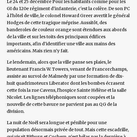
Le 24 et 25 décembre Pour les habitants comme pour les
GI du 120e régiment d'infanterie, c'est la colère. De son PC
à l'hôtel de ville, le colonel Howard Greer avertit le général
Hodges de cette tragique méprise. Aussitôt, des
banderoles de couleur orange sont étendues aux abords
de la ville et sur les toits des principaux édifices
importants, afin d'identifier une ville aux mains des
américains. Mais rien n'y fait.
Le lendemain, alors que la ville panse ses plaies, le
lieutenant Francis W. Towers, venant de Francorchamps,
assiste au survol de Malmedy par une formation de dix-
huit quadrimoteurs Liberator dont les bombes écrasent
cette fois la rue Cavens, l'hospice Sainte Hélène et la salle
Nicolet. Les lignes téléphoniques sont coupées et la
nouvelle de cette bavure ne parvient pas au QG de la
division.
La nuit de Noël sera longue et pénible pour une
population désormais privée de tout. Mais cette escadrille,
qui visait Bitburg et Cochem, n'est hélas pas la dernière à