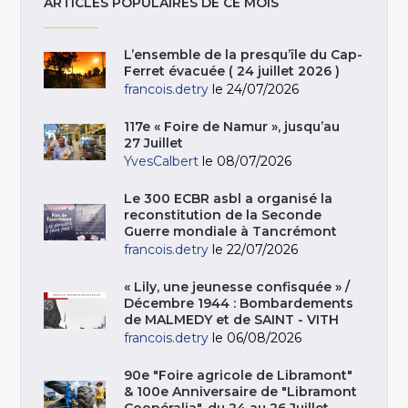
ARTICLES POPULAIRES DE CE MOIS
L’ensemble de la presqu’île du Cap-
Ferret évacuée ( 24 juillet 2026 )
francois.detry
le 24/07/2026
117e « Foire de Namur », jusqu’au
27 Juillet
YvesCalbert
le 08/07/2026
Le 300 ECBR asbl a organisé la
reconstitution de la Seconde
Guerre mondiale à Tancrémont
francois.detry
le 22/07/2026
« Lily, une jeunesse confisquée » /
Décembre 1944 : Bombardements
de MALMEDY et de SAINT - VITH
francois.detry
le 06/08/2026
90e "Foire agricole de Libramont"
& 100e Anniversaire de "Libramont
Coopéralia", du 24 au 26 Juillet