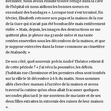
Bernister. Nous avons ensuite trouvé refuge dans la cave
de l'hôpital où nous aidions les bonnes soeurs en
enroulant des bandages ». Lorsque tout s'est terminé, fin
février, Élisabeth retrouve son papa et la maison de la rue
de la Gare qui n'avait pas été bombardée mais entièrement
vidée. « Mais, depuis, les images des destructions ne me
quittent plus. je pleure ma grande mère et ma tante
restées ensevelies sous les décombres de la maison, et que
je suppose enterrées dans la fosse commune au cimetière
de Malmedy. »
De son côté, quel souvenir précis André Théatre retient-il
de cette période ? « J'ai vécu la poussière, les débris.
J'habitais rue Cheminrue et les premiers obus sont tombés
sur la ville le 16 décembre à 6 h du matin. Nous sommes
allés chercher maman à l'arrière de la maison et avons
traversé la cuisine qu'un obus allait fracasser quelques
secondes plus tard. Je me souviens de ma tante et de ses
deux filles extraites in extremis des ruines de leur maison
».