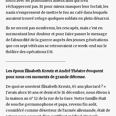
lourd avec 84 prisonniers américains qui n'en
réchapperont pas. Et pour mieux masquer leur forfait, les
nazis s'empressent de mettre le feu au café dans lesquels
auraient trouvé refuge quelques soldats en plein désarroi.
Ils ne seront pas nombreux, les rescapés, mais c'est en
surmontant leur douleur et pour faire passer le message
de l'absurdité de la guerre auprès des jeunes générations
que ces sept vétérans se retrouvaient ce week-end sur le
théâtre des opérations.Y.H.
---------------------------------
Les époux Élisabeth Kreutz et André Théatre évoquent
pour nous ces moments de grande détresse.
De quoi se souvient Élisabeth Kreutz, 65 ans plus tard ? «
J'avais alors 10 ans et demi et le 16 décembre, nous étions à
la maison au n° 12 de la rue de la Gare. Notre famille était
de souche germanophone et papa, revenu fin août,
considéré comme déserteur de l'armée allemande, était de