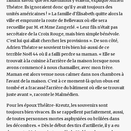
faisant savoir que les Allemands y étaient, explique Adrien
Théatre. Ils ignoraient donc qu'il y avait toujours des
unités américaines ! » La famille d'Élisabeth quitte alors la
ville et emprunte la route de Bellevaux où elle sera
recueillie par M. et Mme Zangerlé. « Leur fils n'était pas
secrétaire de la Croix Rouge, mais bien simple bénévole.
C'est lui qui allait chercher les provisions ». De son côté,
Adrien Théatre se souvient très bien lui-aussi de ce
terrible Noël 44 où il a failli perdre sa maman. « Elle se
trouvait à la cuisine à l'arrière de la maison lorsque nous
avons commencé à nous chamailler, avec mon frère.
Maman est alors venue nous calmer dans nos chambres à
l'avant de la maison. C'est à ce moment-là qu'un obus est
tombé et a fracassé l'arrière du bâtiment où elle se trouvait
juste avant », raconte le Malmédien.
Pour les époux Théâtre-Kreutz, les souvenirs sont
toujours bien vivaces. Ils se rappellent parfaitement, aussi,
de toutes personnes mortes asphyxiées ou brûlées dans
les décombres. « Dès le début des tirs d'artillerie, il y a eu