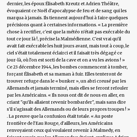
dernier, les époux Élisabeth Kreutz et Adrien Théâtre,
évoquaient ce Noël d'apocalypse de feu et de sang qui les
marqua à jamais. Ils tiennent aujourd'hui à faire quelques
précisions quant à certaines informations. « La première
chose à rectifier, c'est que la météo n'était pas exécrable du
tout ce jour là !, précise la Malmédienne. C'est vrai qu'il
avait fait exécrable les huit jours avant, mais tout à coup, le
ciel s'était totalement éclairci et il faisait très dégagé ce
jour-là, où l'on est sorti de la cave et on a vu les avions ! »
Ce 23 décembre 1944, les bombes commencent à tomber,
forçant Élisabeth et sa maman à fuir. Elles tenteront de
trouver refuge dans le « bunker », un abri creusé par les
Allemands et jamais terminé, mais elles se feront refouler
par les Américains. « Ils nous ont dit de nous en aller, en
criant "qu'ils allaient revenir bombarder", mais sans dire
s'il s'agissait des Allemands ou de leurs propres troupes ! »
. La preuve que la confusion était totale. « Au poste
frontière de l'Eau Rouge, d'ailleurs, les Américains
renvoyaient ceux qui voulaient revenir à Malmedy, en