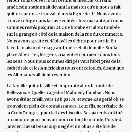
retour sous couvert d'un certificat médical. Un tank
américain stationnait devant la maison qu'on nous a fait
quitter car on se trouvait dans la ligne de tir. Nous avons
trouvé refuge dans la cave voûtée chez ma tante, où nous
sommes restés jusqu'au 23. Une bombe est alors tombée
sur la grange à côté de la maison de la rue du Commerce.
Nous avons gratté et déblayé les débris pour sortir. En
face, la maison de ma grand-mère était démolie. Sur la
place Albert 1er, les gens criaient et couraient dans tous
les sens. Nous nous sommes dirigés vers l'abri près de la
cathédrale et les Américains nous ont refoulés, disant que
les Allemands allaient revenir ».
La famille quitte la ville et emprunte alors la route de
Bellevaux. « Quelle tragédie ! Malmedy flambait. Nous
avons été accueilli vers 18 h par M. et Mme Zangerlé où se
trouvaient plein de connaissances. Leur fils, secrétaire de
la Croix Rouge, apportait des biscuits. Ses parents ont tué
un mouton pour pouvoir nourrir tout le monde. Puis le 4
janvier, il avait beaucoup neigé et un obus a été tiré de