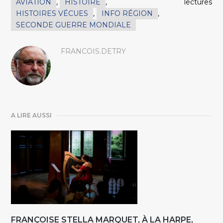
AVIATION
,
HISTOIRE
,
lectures
HISTOIRES VÉCUES
,
INFO RÉGION
,
SECONDE GUERRE MONDIALE
FRANCOIS.DETRY
A LIRE AUSSI
FRANÇOISE STELLA MARQUET, À LA HARPE,