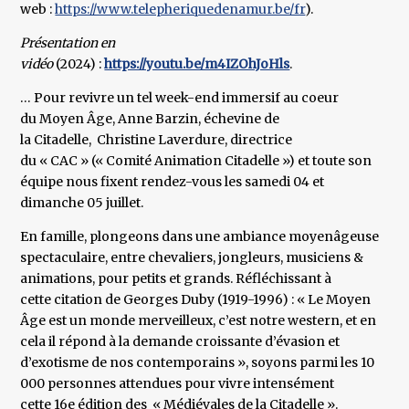
web :
https://www.telepheriquedenamur.be/fr
).
Présentation en
vidéo
(2024) :
https://youtu.be/m4IZOhJoHls
.
… Pour revivre un tel week-end immersif au coeur
du Moyen Âge, Anne Barzin, échevine de
la Citadelle, Christine Laverdure, directrice
du « CAC » (« Comité Animation Citadelle ») et toute son
équipe nous fixent rendez-vous les samedi 04 et
dimanche 05 juillet.
En famille, plongeons dans une ambiance moyenâgeuse
spectaculaire, entre chevaliers, jongleurs, musiciens &
animations, pour petits et grands. Réfléchissant à
cette citation de Georges Duby (1919-1996) : « Le Moyen
Âge est un monde merveilleux, c’est notre western, et en
cela il répond à la demande croissante d’évasion et
d’exotisme de nos contemporains », soyons parmi les 10
000 personnes attendues pour vivre intensément
cette 16e édition des « Médiévales de la Citadelle ».