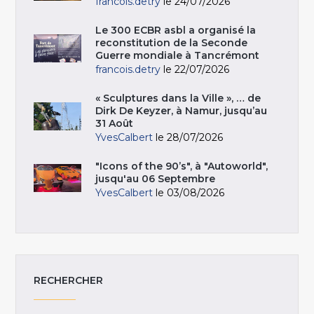
francois.detry
le 24/07/2026
Le 300 ECBR asbl a organisé la
reconstitution de la Seconde
Guerre mondiale à Tancrémont
francois.detry
le 22/07/2026
« Sculptures dans la Ville », … de
Dirk De Keyzer, à Namur, jusqu’au
31 Août
YvesCalbert
le 28/07/2026
"Icons of the 90’s", à "Autoworld",
jusqu'au 06 Septembre
YvesCalbert
le 03/08/2026
RECHERCHER