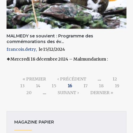
MALMEDY se souvient : Programme des
commémorations des év...
francois.detry
15/12/2024
❖Mercredi 18 décembre 2024 – Malmundarium :
Pages
« PREMIER
‹ PRÉCÉDENT
…
12
13
14
15
16
17
18
19
20
…
SUIVANT ›
DERNIER »
MAGAZINE PAPIER