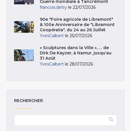
Guerre mondiale à Tancrémont
francois.detry
le 22/07/2026
90e "Foire agricole de Libramont"
& 100e Anniversaire de "Libramont
Coopéralia", du 24 au 26 Juillet
YvesCalbert
le 25/07/2026
« Sculptures dans la Ville », … de
Dirk De Keyzer, à Namur, jusqu’au
31 Août
YvesCalbert
le 28/07/2026
RECHERCHER