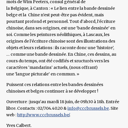
mots de Wim Peeters, consul général de
la Belgique, à Canton : « Le lien entre la bande dessinée
belge et la Chine n’est peut-être pas évident, mais
pourtant profond et personnel. Tout d’abord, l’écriture
chinoise, dans ses origines, est une ‘bande dessinée’ en
soi. Comme les peintures néolithiques, à Lascaux, les
origines de l’écriture chinoise sont des illustrations des
objets et leurs relations : ils raconte donc une ‘histoire’,
… comme une bande dessinée. En Chine, ces dessins, au
cours du temps, ont été codifiés et sructurés vers les
caractères ‘mandarins’ actuels, (nous offrant)
une ‘langue picturale’ en commun. »
Puissent ces relations entre les bandes dessinées
chinoises et belges continuer à se développer !
Ouverture : jusqu’au mardi 18 juin, de 09h30 à 18h. Entrée
libre. Contacts : 02/704.40.20 &
info@cccbrussels.be
. Site
web :
http://www.cccbrussels.be/
.
Yves Calbert.