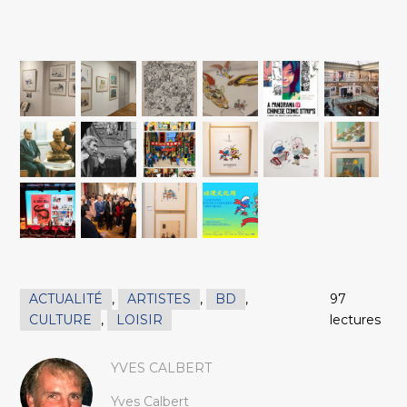
ACTUALITÉ
,
ARTISTES
,
BD
,
97
CULTURE
,
LOISIR
lectures
YVES CALBERT
Yves Calbert