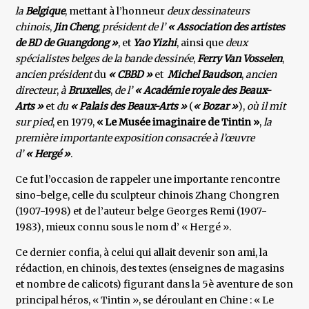
la
Belgique
, mettant à l’honneur
deux dessinateurs
chinois
,
Jin Cheng
,
président de l’
« Association des artistes
de BD de Guangdong »
, et
Yao Yizhi
, ainsi que
deux
spécialistes belges de la bande dessinée
,
Ferry Van
Vosselen
,
ancien président
du
« CBBD »
et
Michel Baudson
,
ancien
directeur
,
à
Bruxelles
,
de l’
« Académie
royale des Beaux-
Arts »
et
du
« Palais des Beaux-Arts »
(
« Bozar »
),
où il mit
sur pied
, en 1979,
« Le Musée
imaginaire de Tintin »
,
la
première importante exposition consacrée à l’œuvre
d’
« Hergé »
.
Ce fut l’occasion de rappeler une importante rencontre
sino-belge, celle du sculpteur chinois Zhang Chongren
(1907-1998) et de l’auteur belge Georges Remi (1907-
1983), mieux connu sous le nom d’ « Hergé ».
Ce dernier confia, à celui qui allait devenir son ami, la
rédaction, en chinois, des textes (enseignes de magasins
et nombre de calicots) figurant dans la 5è aventure de son
principal héros, « Tintin », se déroulant en Chine : « Le