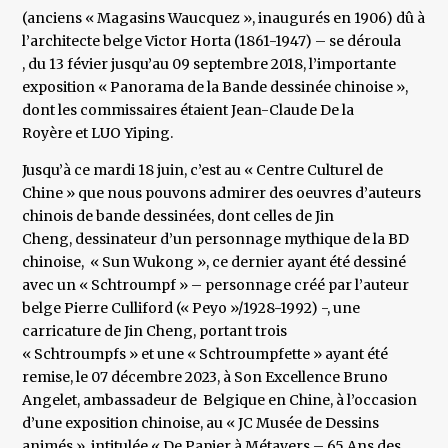
(anciens « Magasins Waucquez », inaugurés en 1906) dû à
l’architecte belge Victor Horta (1861-1947) – se déroula
, du 13 févier jusqu’au 09 septembre 2018, l’importante
exposition « Panorama de la Bande dessinée chinoise »,
dont les commissaires étaient Jean-Claude De la
Royère et LUO Yiping.
Jusqu’à ce mardi 18 juin, c’est au « Centre Culturel de
Chine » que nous pouvons admirer des oeuvres d’auteurs
chinois de bande dessinées, dont celles de Jin
Cheng, dessinateur d’un personnage mythique de la BD
chinoise, « Sun Wukong », ce dernier ayant été dessiné
avec un « Schtroumpf » – personnage créé par l’auteur
belge Pierre Culliford (« Peyo »/1928-1992) -, une
carricature de Jin Cheng, portant trois
« Schtroumpfs » et une « Schtroumpfette » ayant été
remise, le 07 décembre 2023, à Son Excellence Bruno
Angelet, ambassadeur de Belgique en Chine, à l’occasion
d’une exposition chinoise, au « JC Musée de Dessins
animés », intitulée « De Papier à Métavers – 65 Ans des