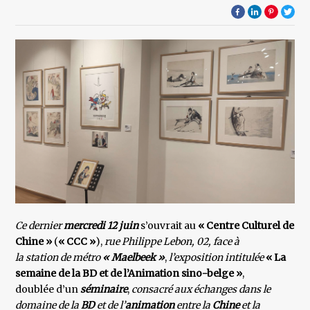
Ce dernier
mercredi 12 juin
s’ouvrait au
« Centre Culturel de
Chine »
(
« CCC »
),
rue Philippe Lebon, 02,
face à
la station de métro
« Maelbeek »
,
l’exposition intitulée
« La
semaine de la BD et de l’Animation sino-belge »
,
doublée d’un
séminaire
,
consacré aux échanges dans le
domaine de la
BD
et de l’
animation
entre la
Chine
et la