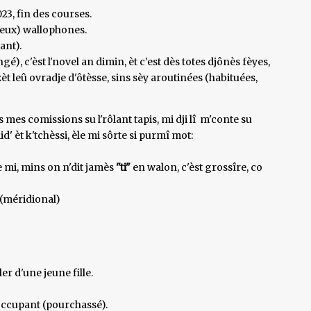
23, fin des courses.
ieux) wallophones.
tant).
), c'èst l'novel an dimin, èt c'est dès totes djônès fèyes,
zèt leû ovradje d'ôtèsse, sins sèy aroutinées (habituées,
es mes comissions su l'rôlant tapis, mi dji lî m'conte su
id' èt k'tchèssi, èle mi sôrte si purmî mot:
e mi, mins on n'dit jamès
"ti"
en walon, c'èst grossîre, co
 (méridional)
er d'une jeune fille.
éoccupant (pourchassé).