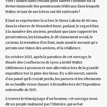
Tuer l’Indien dans l’enfant pour sauver l’homme fur la
devise immonde des pensionnats fédéraux dans lesquels
Walter et tant de ses frères ont été enfermés !
Il faut se représenter la scène: le Sioux Lakota de 80 ans,
dans la réserve de Wounded Knee, parlant, le regard fixe,
à la manière des anciens, pendant que Jane rapporte les
persécutions, les brimades, le dé classement social, le
racisme, la tentation d’en finir, mais aussi le sursaut qu’a
permis une vision des anviens, et la résilience.
En octobre 2021, après la parution de cet ouvrage, le
Musée des Confluences de Lyon a invité Walter
Littlemoon à prononcer une allocution lors de la grande
exposition Sur la piste des Sioux. Il y a découvert, sauvés
d’un passé qu’il croyait perdu, les parures et les vêtements
de sa famille venue danser à Bruxelles lors de l’Exposition
universelle de 1935.
À travers le témoignage d’un homme, cet ouvrage nous
dit un peuple malmené par l’Histoire, qui se bat