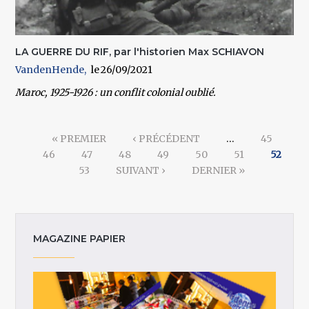
LA GUERRE DU RIF, par l'historien Max SCHIAVON
VandenHende
26/09/2021
Maroc, 1925-1926 : un conflit colonial oublié.
Pages
« PREMIER
‹ PRÉCÉDENT
…
45
46
47
48
49
50
51
52
53
SUIVANT ›
DERNIER »
MAGAZINE PAPIER