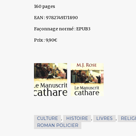
160 pages
EAN : 9782749171890
Façonnage normé : EPUB3
Prix : 9,90€
CULTURE
,
HISTOIRE
,
LIVRES
,
RELIG
ROMAN POLICIER