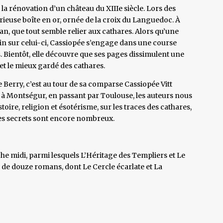
 la rénovation d’un château du XIIIe siècle. Lors des
ieuse boîte en or, ornée de la croix du Languedoc. À
tan, que tout semble relier aux cathares. Alors qu’une
ain sur celui-ci, Cassiopée s’engage dans une course
 Bientôt, elle découvre que ses pages dissimulent une
cret le mieux gardé des cathares.
Berry, c’est au tour de sa comparse Cassiopée Vitt
 à Montségur, en passant par Toulouse, les auteurs nous
toire, religion et ésotérisme, sur les traces des cathares,
les secrets sont encore nombreux.
he midi, parmi lesquels L’Héritage des Templiers et Le
re de douze romans, dont Le Cercle écarlate et La