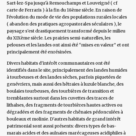
Sart-lez-Spa jusqu'à Remouchamps et Louveigné ( cf
carte de Ferraris ) à la fin du 18ème siècle. En raison de
l'évolution du mode de vie des populations rurales locales
( abandon des pratiques agropastorales séculaires ), le
paysage s'est drastiquement transformé depuis le milieu
du XIXème siècle. Les prairies semi-naturelles, les
pelouses et les landes ont ainsi été “mises en valeur” et ont
principalement été enrésinées.
Divers habitats d'intérêt communautaires ont été
identifiés dans le site, principalement des landes humides
à tourbeuses et des landes sèches, parfois piquetées de
genévriers, mais aussi des hêtraies à luzule blanche, des
boulaies tourbeuses, des tourbières de transition et
tremblantes surtout dans les cuvettes des traces de
lithalses, des fragments de tourbières hautes actives ou
dégradées et des fragments de chênaies pédonculées à
bouleaux et molinie. D'autres habitats de grand intérêt
patrimonial sont aussi présents: divers types de bas-
marais acides et des aulnaies marécageuses acidiphiles à