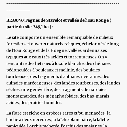
---------------------------------------------------------
------------
BE33040: Fagnes de Stavelot et vallée de l'Eau Rouge (
partie du site: 349,1 ha ) :
Le site comporte un ensemble remarquable de milieux
forestiers et ouverts naturels reliques, échelonnés le long
de l'Eau Rouge et de la Hoëgne, vallées ardennaises
typiques aux eaux très acides et torrentueuses. On y
rencontre des hêtraies à luzule blanche, des chênaies
pédonculées à bouleaux et molinie, des boulaies
tourbeuses, des fragments d'aulnaies riveraines, des
aulnaies marécageuses, des landes tourbeuses, des landes
sèches, une genévrière, des fragments de nardaies
montagnardes, des mégaphorbiaies, des bas-marais
acides, des prairies humides.
La flore est riche en espèces rares et/ou menacées : la
laîche à deux nervures, la laîche blanchâtre, la laîche
paniculée, l’orchis tachetée, l’orchis des spaignes, la