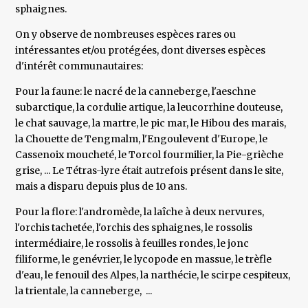
sphaignes.
On y observe de nombreuses espèces rares ou
intéressantes et/ou protégées, dont diverses espèces
d'intérêt communautaires:
Pour la faune: le nacré de la canneberge, l'aeschne
subarctique, la cordulie artique, la leucorrhine douteuse,
le chat sauvage, la martre, le pic mar, le Hibou des marais,
la Chouette de Tengmalm, l'Engoulevent d'Europe, le
Cassenoix moucheté, le Torcol fourmilier, la Pie-grièche
grise, ... Le Tétras-lyre était autrefois présent dans le site,
mais a disparu depuis plus de 10 ans.
Pour la flore: l'andromède, la laîche à deux nervures,
l'orchis tachetée, l'orchis des sphaignes, le rossolis
intermédiaire, le rossolis à feuilles rondes, le jonc
filiforme, le genévrier, le lycopode en massue, le trèfle
d'eau, le fenouil des Alpes, la narthécie, le scirpe cespiteux,
la trientale, la canneberge, ...