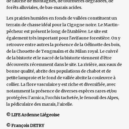
de fauche de montagnes, de tourbières dégradées, de
forêts alluviales, de bas-marais acides.
Les prairies humides en fonds de vallées constituent un
terrain de chasse idéal pour la Cigogne noire. Le Martin-
pêcheur est présent le long de l'Amblève. Le site est
également très important pour l'avifaune forestière. On y
retrouve entre autres la présence de la Gélinotte des bois,
de la Chouette de Tengmalm et du Milan royal. Le cuivré
de la bistorte et le nacré de la bistorte viennent d'être
découverts récemment dans le site. La rivière, aux eaux de
bonne qualité, abrite des populations de chabot et de
petite lamproie et le fond de vallée abrite la couleuvre à
collier. La flore vasculaire y est riche et diversifiée, avec
notamment la présence de diverses espèces rares et/ou
protégées: l’arnica, l’orchis tachetée, le fenouil des Alpes,
la pédiculaire des marais, l’airelle.
© LIFE Ardenne Liégeoise
© François DETRY