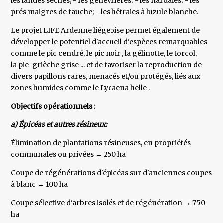
les landes sèches; - les genévrières; - les nardaies; - les
prés maigres de fauche; - les hêtraies à luzule blanche.
Le projet LIFE Ardenne liégeoise permet également de
développer le potentiel d'accueil d'espèces remarquables
comme le pic cendré, le pic noir , la gélinotte, le torcol,
la pie-grièche grise ... et de favoriser la reproduction de
divers papillons rares, menacés et/ou protégés, liés aux
zones humides comme le Lycaena helle .
Objectifs opérationnels :
a) Épicéas et autres résineux:
Élimination de plantations résineuses, en propriétés
communales ou privées → 250 ha
Coupe de régénérations d'épicéas sur d'anciennes coupes
à blanc → 100 ha
Coupe sélective d'arbres isolés et de régénération → 750
ha