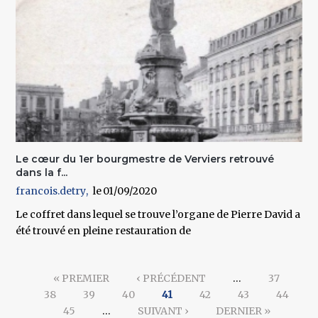
Le cœur du 1er bourgmestre de Verviers retrouvé
dans la f...
francois.detry
01/09/2020
Le coffret dans lequel se trouve l’organe de Pierre David a
été trouvé en pleine restauration de
Pages
« PREMIER
‹ PRÉCÉDENT
…
37
38
39
40
41
42
43
44
45
…
SUIVANT ›
DERNIER »