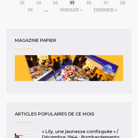
32
33
34
35
36
37
38
39
…
SUIVANT ›
DERNIER »
MAGAZINE PAPIER
ARTICLES POPULAIRES DE CE MOIS
« Lily, une jeunesse confisquée » /
Décembre 1944 : Bombardements