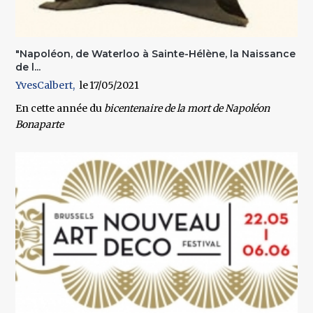
"Napoléon, de Waterloo à Sainte-Hélène, la Naissance
de l...
YvesCalbert
17/05/2021
En cette année du
bicentenaire de la mort de
Napoléon
Bonaparte