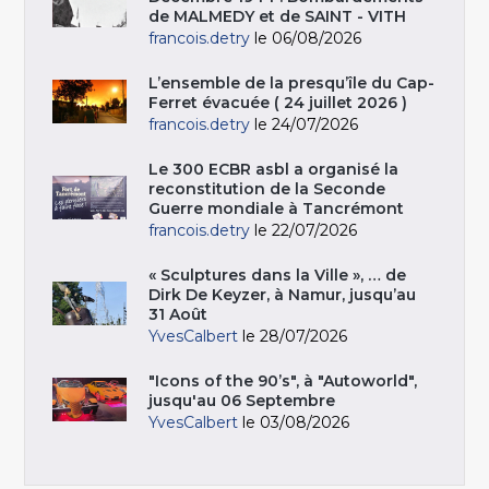
de MALMEDY et de SAINT - VITH
francois.detry
le 06/08/2026
L’ensemble de la presqu’île du Cap-
Ferret évacuée ( 24 juillet 2026 )
francois.detry
le 24/07/2026
Le 300 ECBR asbl a organisé la
reconstitution de la Seconde
Guerre mondiale à Tancrémont
francois.detry
le 22/07/2026
« Sculptures dans la Ville », … de
Dirk De Keyzer, à Namur, jusqu’au
31 Août
YvesCalbert
le 28/07/2026
"Icons of the 90’s", à "Autoworld",
jusqu'au 06 Septembre
YvesCalbert
le 03/08/2026