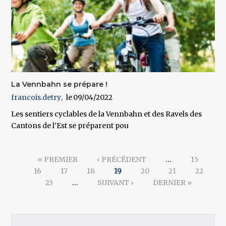
La Vennbahn se prépare !
francois.detry
09/04/2022
Les sentiers cyclables de la Vennbahn et des Ravels des
Cantons de l’Est se préparent pou
Pages
« PREMIER
‹ PRÉCÉDENT
…
15
16
17
18
19
20
21
22
23
…
SUIVANT ›
DERNIER »