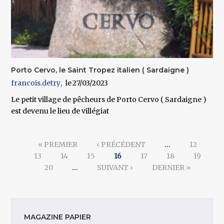
Porto Cervo, le Saint Tropez italien ( Sardaigne )
francois.detry
27/03/2023
Le petit village de pêcheurs de Porto Cervo ( Sardaigne )
est devenu le lieu de villégiat
Pages
« PREMIER
‹ PRÉCÉDENT
…
12
13
14
15
16
17
18
19
20
…
SUIVANT ›
DERNIER »
MAGAZINE PAPIER