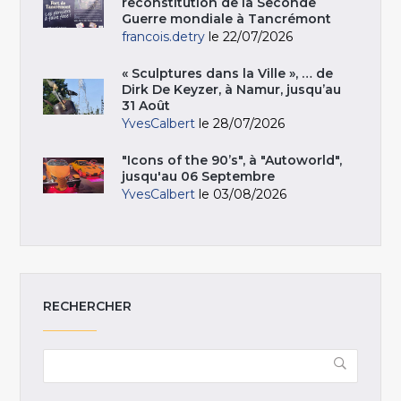
reconstitution de la Seconde
Guerre mondiale à Tancrémont
francois.detry
le 22/07/2026
« Sculptures dans la Ville », … de
Dirk De Keyzer, à Namur, jusqu’au
31 Août
YvesCalbert
le 28/07/2026
"Icons of the 90’s", à "Autoworld",
jusqu'au 06 Septembre
YvesCalbert
le 03/08/2026
RECHERCHER