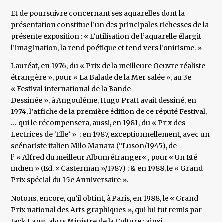
Et de poursuivre concernant ses aquarelles dont la
présentation constitue l’un des principales richesses de la
présente exposition : « L’utilisation de l’aquarelle élargit
l’imagination, la rend poétique et tend vers l’onirisme. »
Lauréat, en 1976, du « Prix de la meilleure Oeuvre réaliste
étrangère », pour « La Balade de la Mer salée », au 3e
« Festival international de la Bande
Dessinée », à Angoulême, Hugo Pratt avait dessiné, en
1974, l’affiche de la première édition de ce réputé Festival,
… qui le récompensera, aussi, en 1981, du « Prix des
Lectrices de ‘Elle’ » ; en 1987, exceptionnellement, avec un
scénariste italien Milo Manara (°Luson/1945), de
l’ « Alfred du meilleur Album étranger« , pour « Un Eté
indien » (Ed. « Casterman »/1987) ; & en 1988, le « Grand
Prix spécial du 15e Anniversaire ».
Notons, encore, qu’il obtint, à Paris, en 1988, le « Grand
Prix national des Arts graphiques », qui lui fut remis par
Jack Lang, alors Ministre de la Culture ; ainsi