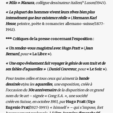
« Milo » Manara
,
collègue dessinateur italien
/°
Luson
/1945).
« La plupart des hommes vivent leurs rêves bien plus
intensément que leur existence réelle »
(
Hermann Karl
Hesse
, peintre, poète & romancier allemano-suisse/1877-
1962).
*** Critiques de la presse concernant l’exposition :
« Un rendez-vous magistral avec Hugo Pratt »
(
Jean
Bernard
,
pour
« La Libre »
).
« Une expo événement fait voyager le génie de son trait et de
ses fables d’aquarelles »
(
Daniel Couvreur
,
pour
« Le Soir »
).
Pour toutes celles et tous ceux qui aiment la
bande
dessinée
et/ou les
aquarelles
, une exposition, créée à
l’occasion du
30e anniversaire
de la disparition de ce grand
nom du 9e art – signée « Cong S.A. », une société
créée en Suisse, en octobre 1983, par
Hugo Pratt
(
Ugo
Eugenio Prat/
1927-1995)
« himself » – qui s’impose, fort