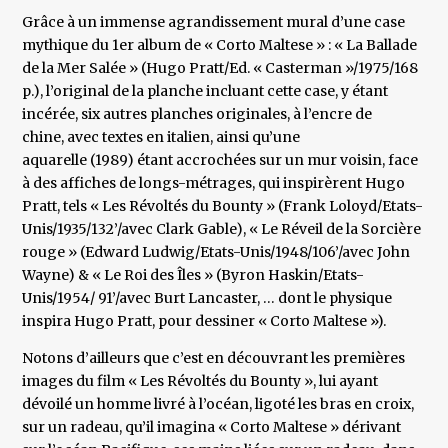
Grâce à un immense agrandissement mural d’une case
mythique du 1er album de « Corto Maltese » : « La Ballade
de la Mer Salée » (Hugo Pratt/Ed. « Casterman »/1975/168
p.), l’original de la planche incluant cette case, y étant
incérée, six autres planches originales, à l’encre de
chine, avec textes en italien, ainsi qu’une
aquarelle (1989) étant accrochées sur un mur voisin, face
à des affiches de longs-métrages, qui inspirèrent Hugo
Pratt, tels « Les Révoltés du Bounty » (Frank Loloyd/Etats-
Unis/1935/132’/avec Clark Gable), « Le Réveil de la Sorcière
rouge » (Edward Ludwig/Etats-Unis/1948/106’/avec John
Wayne) & « Le Roi des Îles » (Byron Haskin/Etats-
Unis/1954/ 91’/avec Burt Lancaster, … dont le physique
inspira Hugo Pratt, pour dessiner « Corto Maltese »).
Notons d’ailleurs que c’est en découvrant les premières
images du film « Les Révoltés du Bounty », lui ayant
dévoilé un homme livré à l’océan, ligoté les bras en croix,
sur un radeau, qu’il imagina « Corto Maltese » dérivant