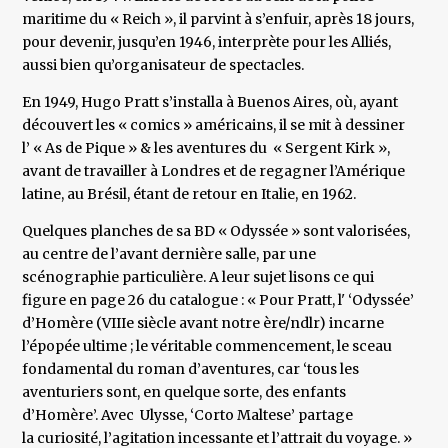
maritime du « Reich », il parvint à s’enfuir, après 18 jours,
pour devenir, jusqu’en 1946, interprète pour les Alliés,
aussi bien qu’organisateur de spectacles.
En 1949, Hugo Pratt s’installa à Buenos Aires, où, ayant
découvert les « comics » américains, il se mit à dessiner
l’ « As de Pique » & les aventures du « Sergent Kirk »,
avant de travailler à Londres et de regagner l’Amérique
latine, au Brésil, étant de retour en Italie, en 1962.
Quelques planches de sa BD « Odyssée » sont valorisées,
au centre de l’avant dernière salle, par une
scénographie particulière. A leur sujet lisons ce qui
figure en page 26 du catalogue : « Pour Pratt, l' ‘Odyssée’
d’Homère (VIIIe siècle avant notre ère/ndlr) incarne
l’épopée ultime ; le véritable commencement, le sceau
fondamental du roman d’aventures, car ‘tous les
aventuriers sont, en quelque sorte, des enfants
d’Homère’. Avec Ulysse, ‘Corto Maltese’ partage
la curiosité, l’agitation incessante et l’attrait du voyage. »