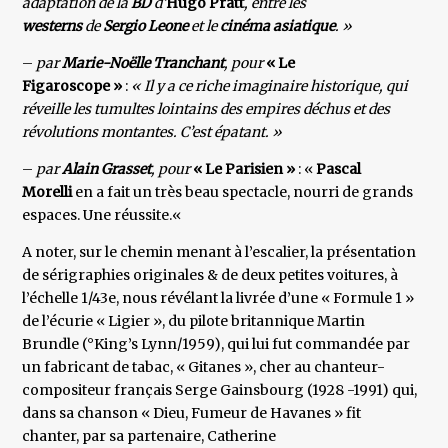
adaptation de la
BD
d’
Hugo Pratt
, entre les
westerns
de
Sergio Leone
et le
cinéma asiatique
. »
–
par
Marie-Noëlle Tranchant
, pour
« Le
Figaroscope »
:
« Il y a ce riche imaginaire historique, qui
réveille les tumultes lointains des empires déchus et des
révolutions montantes. C’est épatant. »
–
par
Alain Grasset
, pour
« Le Parisien »
: «
Pascal
Morelli
en a fait un très beau spectacle, nourri de grands
espaces. Une réussite.«
A noter, sur le chemin menant à l’escalier, la présentation
de sérigraphies originales & de deux petites voitures, à
l’échelle 1/43e, nous révélant la livrée d’une « Formule 1 »
de l’écurie « Ligier », du pilote britannique Martin
Brundle (°King’s Lynn/1959), qui lui fut commandée par
un fabricant de tabac, « Gitanes », cher au chanteur-
compositeur français Serge Gainsbourg (1928 -1991) qui,
dans sa chanson « Dieu, Fumeur de Havanes » fit
chanter, par sa partenaire, Catherine