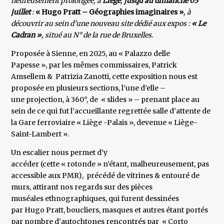
heureusement prolongée, à
Liège
,
jusqu’au dimanche 05
juillet
:
« Hugo Pratt – Géographies imaginaires »
, à
découvrir au sein d’une nouveau site dédié aux expos :
« Le
Cadran »
, situé au N° de la rue de Bruxelles.
Proposée à Sienne, en 2025, au « Palazzo delle
Papesse », par les mêmes commissaires, Patrick
Amsellem & Patrizia Zanotti, cette exposition nous est
proposée en plusieurs sections, l’une d’elle –
une projection, à 360°, de « slides » – prenant place au
sein de ce qui fut l’accueillante regrettée salle d’attente de
la Gare ferroviaire « Liège -Palais », devenue « Liège-
Saint-Lambert ».
Un escalier nous permet d’y
accéder (cette « rotonde » n’étant, malheureusement, pas
accessible aux PMR), précédé de vitrines & entouré de
murs, attirant nos regards sur des pièces
muséales ethnographiques, qui furent dessinées
par Hugo Pratt, boucliers, masques et autres étant portés
par nombre d’autochtones rencontrés par « Corto