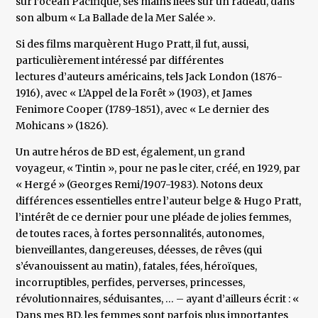
sur l’océan Pacifique, ses mains liées sur un radeau, dans
son album « La Ballade de la Mer Salée ».
Si des films marquèrent Hugo Pratt, il fut, aussi,
particulièrement intéressé par différentes
lectures d’auteurs américains, tels Jack London (1876-
1916), avec « L’Appel de la Forêt » (1903), et James
Fenimore Cooper (1789-1851), avec « Le dernier des
Mohicans » (1826).
Un autre héros de BD est, également, un grand
voyageur, « Tintin », pour ne pas le citer, créé, en 1929, par
« Hergé » (Georges Remi/1907-1983). Notons deux
différences essentielles entre l’auteur belge & Hugo Pratt,
l’intérêt de ce dernier pour une pléade de jolies femmes,
de toutes races, à fortes personnalités, autonomes,
bienveillantes, dangereuses, déesses, de rêves (qui
s’évanouissent au matin), fatales, fées, héroïques,
incorruptibles, perfides, perverses, princesses,
révolutionnaires, séduisantes, … – ayant d’ailleurs écrit : «
Dans mes BD, les femmes sont parfois plus importantes