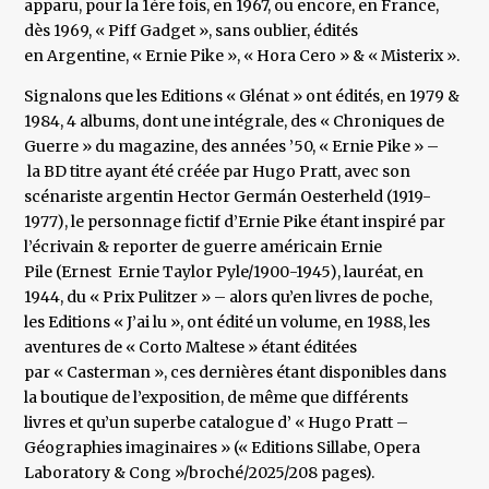
apparu, pour la 1ère fois, en 1967, ou encore, en France,
dès 1969, « Piff Gadget », sans oublier, édités
en Argentine, « Ernie Pike », « Hora Cero » & « Misterix ».
Signalons que les Editions « Glénat » ont édités, en 1979 &
1984, 4 albums, dont une intégrale, des « Chroniques de
Guerre » du magazine, des années ’50, « Ernie Pike » –
la BD titre ayant été créée par Hugo Pratt, avec son
scénariste argentin Hector Germán Oesterheld (1919-
1977), le personnage fictif d’Ernie Pike étant inspiré par
l’écrivain & reporter de guerre américain Ernie
Pile (Ernest Ernie Taylor Pyle/1900-1945), lauréat, en
1944, du « Prix Pulitzer » – alors qu’en livres de poche,
les Editions « J’ai lu », ont édité un volume, en 1988, les
aventures de « Corto Maltese » étant éditées
par « Casterman », ces dernières étant disponibles dans
la boutique de l’exposition, de même que différents
livres et qu’un superbe catalogue d’ « Hugo Pratt –
Géographies imaginaires » (« Editions Sillabe, Opera
Laboratory & Cong »/broché/2025/208 pages).