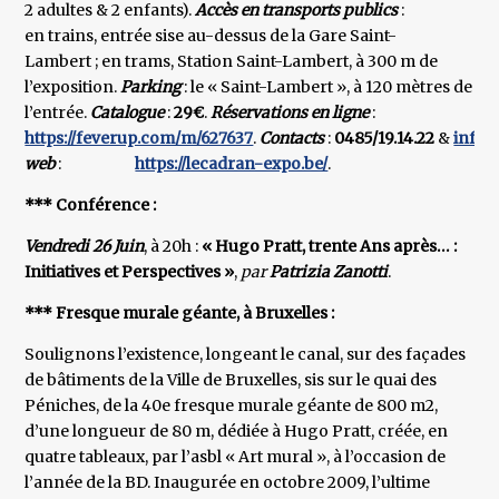
2 adultes & 2 enfants).
Accès en transports publics
:
en trains, entrée sise au-dessus de la Gare Saint-
Lambert ; en trams, Station Saint-Lambert, à 300 m de
l’exposition.
Parking
: le « Saint-Lambert », à 120 mètres de
l’entrée.
Catalogue
:
29€
.
Réservations en ligne
:
https://feverup.com/m/627637
.
Contacts
:
0485/19.14.22
&
info@
web
:
https://lecadran-expo.be/
.
*** Conférence :
Vendredi 26 Juin
, à 20h :
« Hugo Pratt, trente Ans après… :
Initiatives et Perspectives »
,
par
Patrizia Zanotti
.
*** Fresque murale géante, à Bruxelles :
Soulignons l’existence, longeant le canal, sur des façades
de bâtiments de la Ville de Bruxelles, sis sur le quai des
Péniches, de la 40e fresque murale géante de 800 m2,
d’une longueur de 80 m, dédiée à Hugo Pratt, créée, en
quatre tableaux, par l’asbl « Art mural », à l’occasion de
l’année de la BD. Inaugurée en octobre 2009, l’ultime