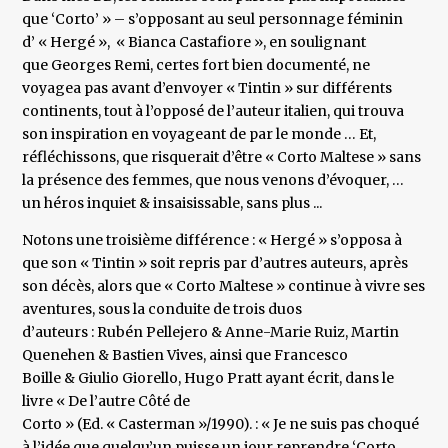
que ‘Corto’ » – s’opposant au seul personnage féminin
d’ « Hergé », « Bianca Castafiore », en soulignant
que Georges Remi, certes fort bien documenté, ne
voyagea pas avant d’envoyer « Tintin » sur différents
continents, tout à l’opposé de l’auteur italien, qui trouva
son inspiration en voyageant de par le monde … Et,
réfléchissons, que risquerait d’être « Corto Maltese » sans
la présence des femmes, que nous venons d’évoquer, …
un héros inquiet & insaisissable, sans plus ...
Notons une troisième différence : « Hergé » s’opposa à
que son « Tintin » soit repris par d’autres auteurs, après
son décès, alors que « Corto Maltese » continue à vivre ses
aventures, sous la conduite de trois duos
d’auteurs : Rubén Pellejero & Anne-Marie Ruiz, Martin
Quenehen & Bastien Vives, ainsi que Francesco
Boille & Giulio Giorello, Hugo Pratt ayant écrit, dans le
livre « De l’autre Côté de
Corto » (Ed. « Casterman »/1990). : « Je ne suis pas choqué
à l’idée que quelqu’un puisse un jour reprendre ‘Corto