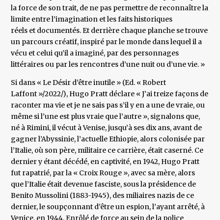
la force de son trait, de ne pas permettre de reconnaître la
limite entre l’imagination et les faits historiques
réels et documentés. Et derrière chaque planche se trouve
un parcours créatif, inspiré par le monde dans lequel il a
vécu et celui qu’il a imaginé, par des personnages
littéraires ou par les rencontres d’une nuit ou d’une vie. »
Si dans « Le Désir d’être inutile » (Ed. « Robert
Laffont »/2022/), Hugo Pratt déclare « J’ai treize façons de
raconter ma vie et je ne sais pas s’il y en a une de vraie, ou
même si l’une est plus vraie que l’autre », signalons que,
né à Rimini, il vécut à Venise, jusqu’à ses dix ans, avant de
gagner l’Abyssinie, l’actuelle Ethiopie, alors colonisée par
l’Italie, où son père, militaire ce carrière, était caserné. Ce
dernier y étant décédé, en captivité, en 1942, Hugo Pratt
fut rapatrié, par la « Croix Rouge », avec sa mère, alors
que l’Italie était devenue fasciste, sous la présidence de
Benito Mussolini (1883-1945), des miliaires nazis de ce
dernier, le soupçonnant d’être un espion, l’ayant arrêté, à
Venice, en 1944. Enrôlé de force au sein de la police