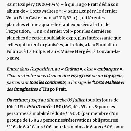
Saint Exupéry (1900-1944) – à qui Hugo Pratt dédia son
album de « Corto Maltese » : « Saint Exupéry, le dernier
Vol » (Ed. « Casterman »/2010/82 p.) -, différentes
planches et une aquarelle étant exposées à la fin de
l’exposition, … un « dernier Vol » pour les dernières
planches de cette inoubliable expo, plus intéressante que
celles qui furent organisées, autrefois, à la « Fondation
Folon », à La Hulpe, et au « Musée Hergé« , à Louvain-la-
Neuve.
Entrer dans l’exposition, au
« Cadran »
,
c’est
« embarquer »
.
Chacun d’entre nous devient
une voyageuse
ou un
voyageur
,
parcourant
tous les continents
, à l’image de
"Corto Maltese
et
des
imaginaires
d’
Hugo Pratt
.
Ouverture
:
jusqu’au dimanche 05 juillet
, tous les jours de
10h à 18h.
Prix d’entrée
:
18€
(16€, dès 65 ans & pour les
personnes à mobilité réduite / 14€50 (par membre d’un
groupe de 15 à 20 personnes/réservations obligatoires)
/ 11€, de 6 à 18 ans / 0€, pour les moins de 6 ans / 50€, pour