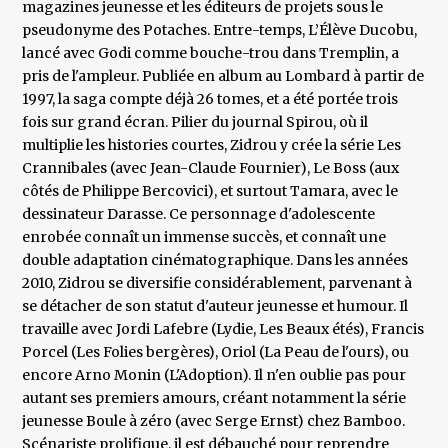
magazines jeunesse et les éditeurs de projets sous le
pseudonyme des Potaches. Entre-temps, L’Élève Ducobu,
lancé avec Godi comme bouche-trou dans Tremplin, a
pris de l'ampleur. Publiée en album au Lombard à partir de
1997, la saga compte déjà 26 tomes, et a été portée trois
fois sur grand écran. Pilier du journal Spirou, où il
multiplie les histories courtes, Zidrou y crée la série Les
Crannibales (avec Jean-Claude Fournier), Le Boss (aux
côtés de Philippe Bercovici), et surtout Tamara, avec le
dessinateur Darasse. Ce personnage d'adolescente
enrobée connaît un immense succès, et connaît une
double adaptation cinématographique. Dans les années
2010, Zidrou se diversifie considérablement, parvenant à
se détacher de son statut d'auteur jeunesse et humour. Il
travaille avec Jordi Lafebre (Lydie, Les Beaux étés), Francis
Porcel (Les Folies bergères), Oriol (La Peau de l'ours), ou
encore Arno Monin (L'Adoption). Il n'en oublie pas pour
autant ses premiers amours, créant notamment la série
jeunesse Boule à zéro (avec Serge Ernst) chez Bamboo.
Scénariste prolifique, il est débauché pour reprendre