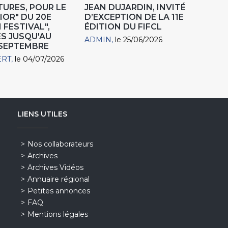
URES, POUR LE
JEAN DUJARDIN, INVITÉ
IOR" DU 20E
D’EXCEPTION DE LA 11E
 FESTIVAL",
ÉDITION DU FIFCL
S JUSQU'AU
ADMIN
le 25/06/2026
 SEPTEMBRE
ERT
le 04/07/2026
LIENS UTILES
Nos collaborateurs
Archives
Archives Vidéos
Annuaire régional
Petites annonces
FAQ
Mentions légales