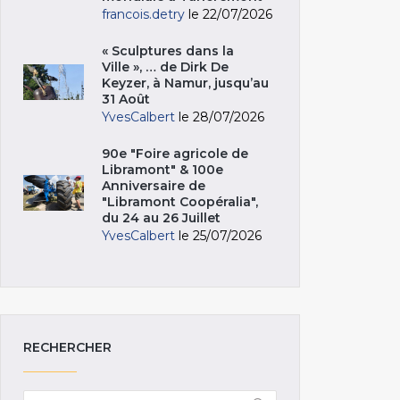
francois.detry
le 22/07/2026
« Sculptures dans la
Ville », … de Dirk De
Keyzer, à Namur, jusqu’au
31 Août
YvesCalbert
le 28/07/2026
90e "Foire agricole de
Libramont" & 100e
Anniversaire de
"Libramont Coopéralia",
du 24 au 26 Juillet
YvesCalbert
le 25/07/2026
RECHERCHER