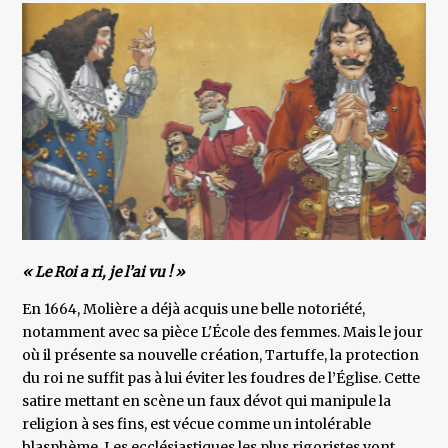
« Le Roi a ri, je l’ai vu ! »
En 1664, Molière a déjà acquis une belle notoriété,
notamment avec sa pièce L'École des femmes. Mais le jour
où il présente sa nouvelle création, Tartuffe, la protection
du roi ne suffit pas à lui éviter les foudres de l’Église. Cette
satire mettant en scène un faux dévot qui manipule la
religion à ses fins, est vécue comme un intolérable
blasphème. Les ecclésiastiques les plus rigoristes vont