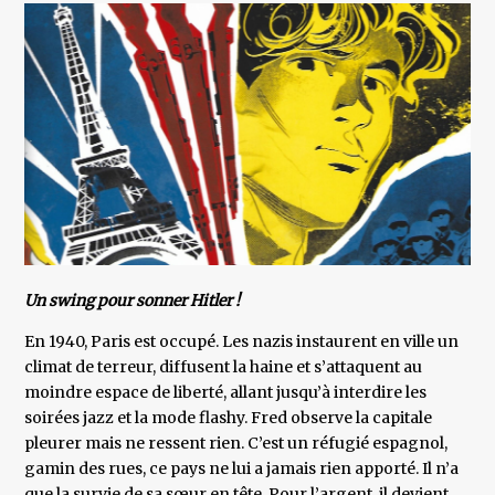
Un swing pour sonner Hitler !
En 1940, Paris est occupé. Les nazis instaurent en ville un
climat de terreur, diffusent la haine et s’attaquent au
moindre espace de liberté, allant jusqu’à interdire les
soirées jazz et la mode flashy. Fred observe la capitale
pleurer mais ne ressent rien. C’est un réfugié espagnol,
gamin des rues, ce pays ne lui a jamais rien apporté. Il n’a
que la survie de sa sœur en tête. Pour l’argent, il devient