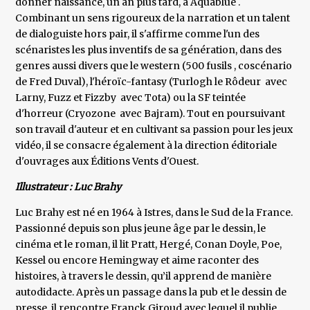
donner naissance, un an plus tard, à Aquablue .
Combinant un sens rigoureux de la narration et un talent
de dialoguiste hors pair, il s'affirme comme l'un des
scénaristes les plus inventifs de sa génération, dans des
genres aussi divers que le western (500 fusils , coscénario
de Fred Duval), l'héroïc-fantasy (Turlogh le Rôdeur avec
Larny, Fuzz et Fizzby avec Tota) ou la SF teintée
d'horreur (Cryozone avec Bajram). Tout en poursuivant
son travail d'auteur et en cultivant sa passion pour les jeux
vidéo, il se consacre également à la direction éditoriale
d'ouvrages aux Éditions Vents d'Ouest.
Illustrateur : Luc Brahy
Luc Brahy est né en 1964 à Istres, dans le Sud de la France.
Passionné depuis son plus jeune âge par le dessin, le
cinéma et le roman, il lit Pratt, Hergé, Conan Doyle, Poe,
Kessel ou encore Hemingway et aime raconter des
histoires, à travers le dessin, qu’il apprend de manière
autodidacte. Après un passage dans la pub et le dessin de
presse, il rencontre Franck Giroud avec lequel il publie