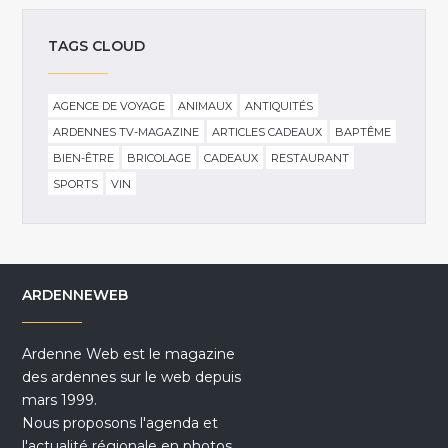
TAGS CLOUD
AGENCE DE VOYAGE
ANIMAUX
ANTIQUITÉS
ARDENNES TV-MAGAZINE
ARTICLES CADEAUX
BAPTÊME
BIEN-ÊTRE
BRICOLAGE
CADEAUX
RESTAURANT
SPORTS
VIN
ARDENNEWEB
Ardenne Web est le magazine
des ardennes sur le web depuis
mars 1999.
Nous proposons l'agenda et
l'actualité régionale en photos