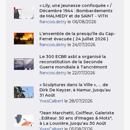
« Lily, une jeunesse confisquée » /
Décembre 1944 : Bombardements
de MALMEDY et de SAINT - VITH
francois.detry
le 06/08/2026
L’ensemble de la presqu’île du Cap-
Ferret évacuée ( 24 juillet 2026 )
francois.detry
le 24/07/2026
Le 300 ECBR asbl a organisé la
reconstitution de la Seconde
Guerre mondiale à Tancrémont
francois.detry
le 22/07/2026
« Sculptures dans la Ville », … de
Dirk De Keyzer, à Namur, jusqu’au
31 Août
YvesCalbert
le 28/07/2026
"Jean Marchetti, Coiffeur, Galeriste
, Editeur. 50 ans d'Images & Mots",
à La Louvière, jusqu'au 30 Août
YvesCalbert
le 05/08/2026