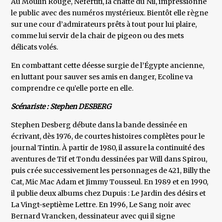
Au Moulin Rouge, Nefertiti, la chatte du Nil, impressionne
le public avec des numéros mystérieux. Bientôt elle règne
sur une cour d’admirateurs prêts à tout pour lui plaire,
comme lui servir de la chair de pigeon ou des mets
délicats volés.
En combattant cette déesse surgie de l’Égypte ancienne,
en luttant pour sauver ses amis en danger, Ecoline va
comprendre ce qu’elle porte en elle.
Scénariste : Stephen DESBERG
Stephen Desberg débute dans la bande dessinée en
écrivant, dès 1976, de courtes histoires complètes pour le
journal Tintin. À partir de 1980, il assure la continuité des
aventures de Tif et Tondu dessinées par Will dans Spirou,
puis crée successivement les personnages de 421, Billy the
Cat, Mic Mac Adam et Jimmy Tousseul. En 1989 et en 1990,
il publie deux albums chez Dupuis : Le Jardin des désirs et
La Vingt-septième Lettre. En 1996, Le Sang noir avec
Bernard Vrancken, dessinateur avec qui il signe