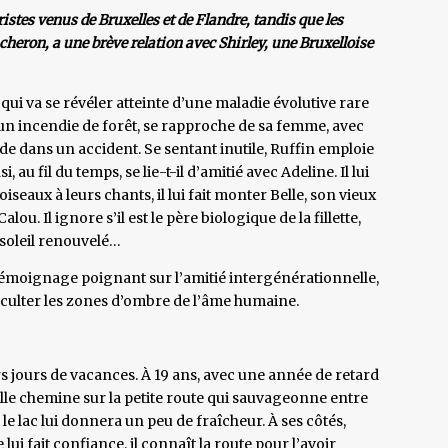
istes venus de Bruxelles et de Flandre, tandis que les
cheron, a une brève relation avec Shirley, une Bruxelloise
, qui va se révéler atteinte d’une maladie évolutive rare
un incendie de forêt, se rapproche de sa femme, avec
cède dans un accident. Se sentant inutile, Ruffin emploie
, au fil du temps, se lie-t-il d’amitié avec Adeline. Il lui
iseaux à leurs chants, il lui fait monter Belle, son vieux
alou. Il ignore s’il est le père biologique de la fillette,
n soleil renouvelé…
 témoignage poignant sur l’amitié intergénérationnelle,
occulter les zones d’ombre de l’âme humaine.
ers jours de vacances. À 19 ans, avec une année de retard
Elle chemine sur la petite route qui sauvageonne entre
, le lac lui donnera un peu de fraîcheur. À ses côtés,
 lui fait confiance, il connaît la route pour l’avoir