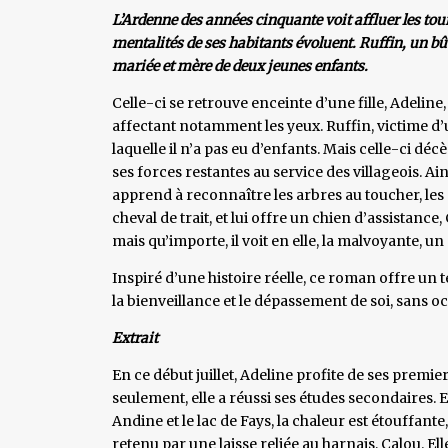
L’Ardenne des années cinquante voit affluer les tour
mentalités de ses habitants évoluent. Ruffin, un bû
mariée et mère de deux jeunes enfants.
Celle-ci se retrouve enceinte d’une fille, Adeline
affectant notamment les yeux. Ruffin, victime d’
laquelle il n’a pas eu d’enfants. Mais celle-ci dé
ses forces restantes au service des villageois. Ainsi
apprend à reconnaître les arbres au toucher, les o
cheval de trait, et lui offre un chien d’assistance, C
mais qu’importe, il voit en elle, la malvoyante, u
Inspiré d’une histoire réelle, ce roman offre un
la bienveillance et le dépassement de soi, sans 
Extrait
En ce début juillet, Adeline profite de ses premi
seulement, elle a réussi ses études secondaires. 
Andine et le lac de Fays, la chaleur est étouffante
retenu par une laisse reliée au harnais, Calou. Elle