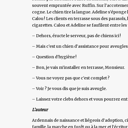
souvent empruntée avec Ruffin. Sur l’accotement, 
cogne. Le chien tire la langue. Adeline s’éponge le 
Calou ! Les clients en terrasse sous des parasols,
cigarettes. Calou et Adeline se faufilent entre les
– Dehors, éructe le serveur, pas de chiens ici !
– Mais c’est un chien d’assistance pour aveugles, 
– Question d’hygiène !
– Bon, je vais m’installer en terrasse, Monsieur.
– Vous ne voyez pas que c’est complet ?
– Voir ? Je vous dis que je suis aveugle.
– Laissez votre clebs dehors et vous pourrez entr
L’auteur
Ardennais de naissance et liégeois d’adoption, ci
famille, la marche en forêt ou à la mer et l’écritur