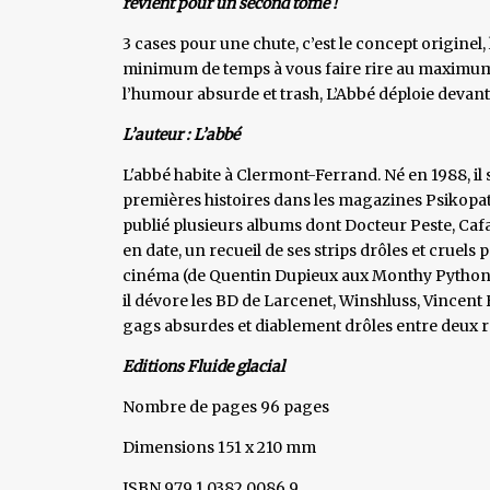
revient pour un second tome !
3 cases pour une chute, c’est le concept originel
minimum de temps à vous faire rire au maximum. E
l’humour absurde et trash, L’Abbé déploie devant 
L’auteur : L’abbé
L'abbé habite à Clermont-Ferrand. Né en 1988, il s
premières histoires dans les magazines Psikopat e
publié plusieurs albums dont Docteur Peste, Cafa
en date, un recueil de ses strips drôles et cruel
cinéma (de Quentin Dupieux aux Monthy Pythons 
il dévore les BD de Larcenet, Winshluss, Vincent
gags absurdes et diablement drôles entre deux r
Editions Fluide glacial
Nombre de pages 96 pages
Dimensions 151 x 210 mm
ISBN 979 1 0382 0086 9