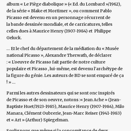
album « Le Piège diabolique » (« Ed. du Lombard »/1962),
de la série « Blake et Mortimer », ou comment Pablo
Picasso est devenu en un personnage récurrent de
la bande dessinée mondiale, et de carricatures, telles
celles dues à Maurice Henry (1907-1984) et Philippe
Geluck.
… Et le chef du département de la médiation du « Musée
national Picasso », Alexandre Therwath, de déclarer
: « L’oeuvre de Picasso fait partie de notre culture
populaire et Picasso , lui-même, est devenu l’archétype de
la figure du génie. Les auteurs de BD se sont emparé de ça
! » …
Parmi les autres dessinateurs qui se sont onc inspirés
de Picasso et de son oeuvre, notons :« Jean Ache » (Jean-
Baptiste Huet/1923-1985), Maurice Henry (1907-1984), Milo
Manara, Clément Oubrerie, Jean-Marc Reiser (1941-1983)
et « Art » (Arthur) Spiegelman.
Soulignons que même si la concomitance de deux