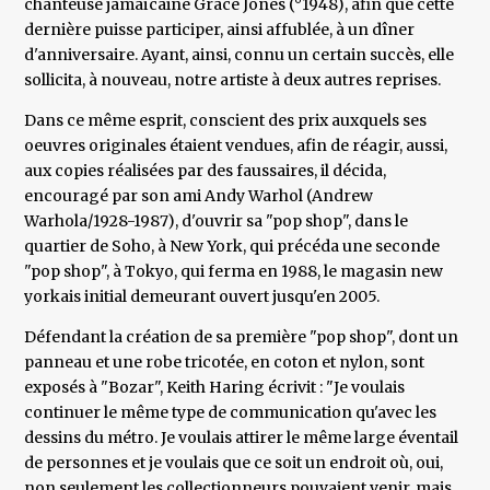
chanteuse jamaïcaine Grace Jones (°1948), afin que cette
dernière puisse participer, ainsi affublée, à un dîner
d'anniversaire. Ayant, ainsi, connu un certain succès, elle
sollicita, à nouveau, notre artiste à deux autres reprises.
Dans ce même esprit, conscient des prix auxquels ses
oeuvres originales étaient vendues, afin de réagir, aussi,
aux copies réalisées par des faussaires, il décida,
encouragé par son ami Andy Warhol (Andrew
Warhola/1928-1987), d'ouvrir sa "pop shop", dans le
quartier de Soho, à New York, qui précéda une seconde
"pop shop", à Tokyo, qui ferma en 1988, le magasin new
yorkais initial demeurant ouvert jusqu'en 2005.
Défendant la création de sa première "pop shop", dont un
panneau et une robe tricotée, en coton et nylon, sont
exposés à "Bozar", Keith Haring écrivit : "Je voulais
continuer le même type de communication qu'avec les
dessins du métro. Je voulais attirer le même large éventail
de personnes et je voulais que ce soit un endroit où, oui,
non seulement les collectionneurs pouvaient venir, mais