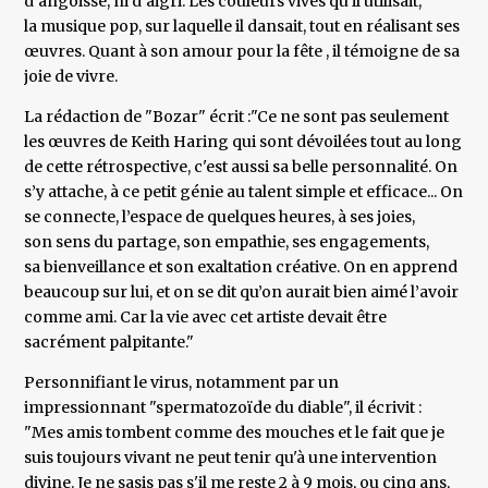
d’angoissé, ni d’aigri. Les couleurs vives qu’il utilisait,
la musique pop, sur laquelle il dansait, tout en réalisant ses
œuvres. Quant à son amour pour la fête , il témoigne de sa
joie de vivre.
La rédaction de "Bozar" écrit :"Ce ne sont pas seulement
les œuvres de Keith Haring qui sont dévoilées tout au long
de cette rétrospective, c'est aussi sa belle personnalité. On
s’y attache, à ce petit génie au talent simple et efficace... On
se connecte, l’espace de quelques heures, à ses joies,
son sens du partage, son empathie, ses engagements,
sa bienveillance et son exaltation créative. On en apprend
beaucoup sur lui, et on se dit qu’on aurait bien aimé l’avoir
comme ami. Car la vie avec cet artiste devait être
sacrément palpitante."
Personnifiant le virus, notamment par un
impressionnant "spermatozoïde du diable", il écrivit :
"Mes amis tombent comme des mouches et le fait que je
suis toujours vivant ne peut tenir qu'à une intervention
divine. Je ne sasis pas s'il me reste 2 à 9 mois, ou cinq ans,