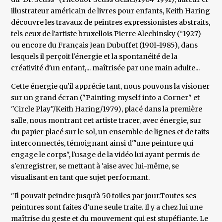
illustrateur américain de livres pour enfants, Keith Haring
découvre les travaux de peintres expressionistes abstraits,
tels ceux de l'artiste bruxellois Pierre Alechinsky (°1927)
ou encore du Français Jean Dubuffet (1901-1985), dans
lesquels il perçoit l'énergie et la spontanéité de la
créativité d'un enfant,... maîtrisée par une main adulte...
Cette énergie qu'il apprécie tant, nous pouvons la visioner
sur un grand écran ("Painting myself into a Corner" et
"Circle Play"/Keith Haring/1979), placé dans la première
salle, nous montrant cet artiste tracer, avec énergie, sur
du papier placé sur le sol, un ensemble de lignes et de taits
interconnectés, témoignant ainsi d'"une peinture qui
engage le corps", l'usage de la vidéo lui ayant permis de
s'enregistrer, se mettant à 'aise avec lui-même, se
visualisant en tant que sujet performant.
"Il pouvait peindre jusqu'à 50 toiles par jour.Toutes ses
peintures sont faites d’une seule traite. Il y a chez lui une
maîtrise du geste et du mouvement qui est stupéfiante. Le