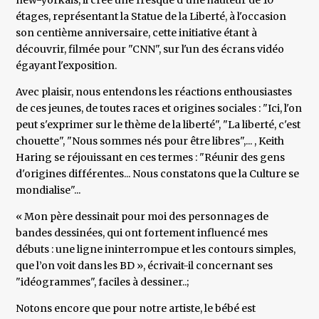
new-yorkais, il crée une fresque d’une hauteur de 10
étages, représentant la Statue de la Liberté, à l'occasion
son centième anniversaire, cette initiative étant à
découvrir, filmée pour "CNN", sur l'un des écrans vidéo
égayant l'exposition.
Avec plaisir, nous entendons les réactions enthousiastes
de ces jeunes, de toutes races et origines sociales : "Ici, l'on
peut s'exprimer sur le thème de la liberté", "La liberté, c'est
chouette", "Nous sommes nés pour être libres",... , Keith
Haring se réjouissant en ces termes : "Réunir des gens
d'origines différentes... Nous constatons que la Culture se
mondialise"...
« Mon père dessinait pour moi des personnages de
bandes dessinées, qui ont fortement influencé mes
débuts : une ligne ininterrompue et les contours simples,
que l’on voit dans les BD », écrivait-il concernant ses
"idéogrammes", faciles à dessiner..;
Notons encore que pour notre artiste, le bébé est