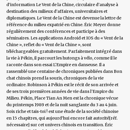
d’information Le Vent de la Chine, circulaire d’analyse à
destination des milieux d’affaires, universitaires et
diplomatiques. Le Vent de la Chine est devenue la lettre de
référence du milieu expatrié en Chine. Éric Meyer donne
régulièrement des conférences et participe à des
séminaires. Les applications Android et IOS du « Vent de la
Chine », reflet du « Vent de la Chine », sont
téléchargeables gratuitement. Parfaitement intégré dans
la vie à Pékin, il parcourt les hutongs à vélo, comme il le
raconte dans son essai L'Empire en danseuse. Il a
rassemblé une centaine de chroniques publiées dans Bon
chat chinois prend la souris, chroniques de la vie
ordinaire. Robinson à Pékin est le récit de son arrivée et
de ses trois premières années de vie dans l’Empire du
Milieu. Pékin, Place Tian An Men est la chronique vécue
du printemps 1989 et de la nuit sanglante du 3 au 4 juin.
Sois riche et tais-toi ! est une étude de la société chinoise
en 15 chapitres, qui aujourd’hui encore fait autorité[réf.
nécessaire] sur cet univers chinois en transition. Éric