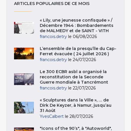
ARTICLES POPULAIRES DE CE MOIS
« Lily, une jeunesse confisquée » /
Décembre 1944 : Bombardements
de MALMEDY et de SAINT - VITH
francois.detry
le 06/08/2026
L’ensemble de la presqu’île du Cap-
Ferret évacuée ( 24 juillet 2026 )
francois.detry
le 24/07/2026
Le 300 ECBR asbl a organisé la
reconstitution de la Seconde
Guerre mondiale à Tancrémont
francois.detry
le 22/07/2026
« Sculptures dans la Ville », … de
Dirk De Keyzer, à Namur, jusqu’au
31 Août
YvesCalbert
le 28/07/2026
"Icons of the 90’s", à "Autoworld",