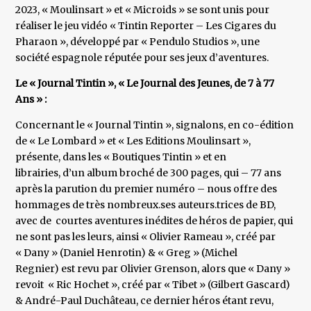
2023, « Moulinsart » et « Microids » se sont unis pour
réaliser le jeu vidéo « Tintin Reporter – Les Cigares du
Pharaon », développé par « Pendulo Studios », une
société espagnole réputée pour ses jeux d’aventures.
Le « Journal Tintin », « Le Journal des Jeunes, de 7 à 77
Ans » :
Concernant le « Journal Tintin », signalons, en co-édition
de « Le Lombard » et « Les Editions Moulinsart »,
présente, dans les « Boutiques Tintin » et en
librairies, d’un album broché de 300 pages, qui – 77 ans
après la parution du premier numéro – nous offre des
hommages de très nombreux.ses auteurs.trices de BD,
avec de courtes aventures inédites de héros de papier, qui
ne sont pas les leurs, ainsi « Olivier Rameau », créé par
« Dany » (Daniel Henrotin) & « Greg » (Michel
Regnier) est revu par Olivier Grenson, alors que « Dany »
revoit « Ric Hochet », créé par « Tibet » (Gilbert Gascard)
& André-Paul Duchâteau, ce dernier héros étant revu,