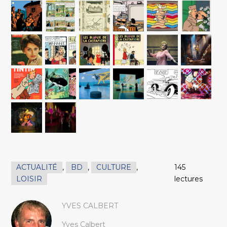
ACTUALITÉ
,
BD
,
CULTURE
,
145
LOISIR
lectures
YVES CALBERT
Yves Calbert