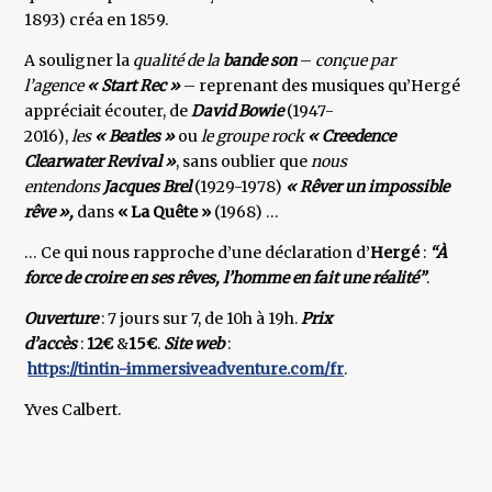
1893) créa en 1859.
A souligner la
qualité de la
bande son
–
conçue par
l’agence
« Start Rec »
– reprenant des musiques qu’Hergé
appréciait écouter, de
David Bowie
(1947-
2016),
les
« Beatles »
ou
le groupe rock
« Creedence
Clearwater
Revival »
, sans oublier que
nous
entendons
Jacques Brel
(1929-1978)
« Rêver un impossible
rêve »,
dans
« La Quête »
(1968) …
… Ce qui nous rapproche d’une déclaration d’
Hergé
:
“À
force de croire en ses rêves, l’homme en fait une réalité”
.
Ouverture
: 7 jours sur 7, de 10h à 19h.
Prix
d’accès
:
12€
&
15€
.
Site web
:
https://tintin-immersiveadventure.com/fr
.
Yves Calbert.