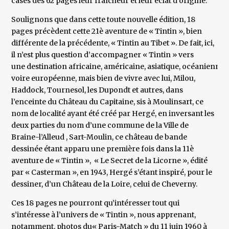
cases des 62 pages leur fraîcheur et leur éclat d’origine.
Soulignons que dans cette toute nouvelle édition, 18
pages précèdent cette 21è aventure de « Tintin », bien
différente de la précédente, « Tintin au Tibet ». De fait, ici,
il n’est plus question d’accompagner « Tintin » vers
une destination africaine, américaine, asiatique, océanienne,
voire européenne, mais bien de vivre avec lui, Milou,
Haddock, Tournesol, les Dupondt et autres, dans
l’enceinte du Château du Capitaine, sis à Moulinsart, ce
nom de localité ayant été créé par Hergé, en inversant les
deux parties du nom d’une commune de la Ville de
Braine-l’Alleud , Sart-Moulin, ce château de bande
dessinée étant apparu une première fois dans la 11è
aventure de « Tintin », « Le Secret de la Licorne », édité
par « Casterman », en 1943, Hergé s’étant inspiré, pour le
dessiner, d’un Château de la Loire, celui de Cheverny.
Ces 18 pages ne pourront qu’intéresser tout qui
s’intéresse à l’univers de « Tintin », nous apprenant,
notamment, photos du« Paris-Match » du 11 juin 1960 à