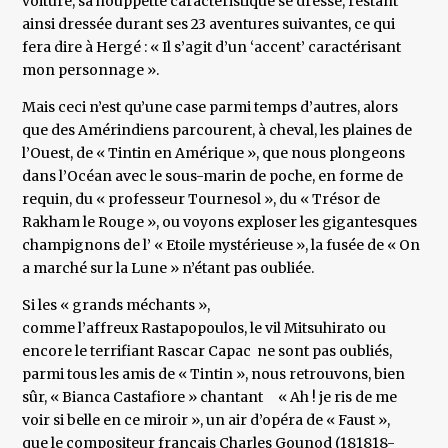
voiture, sa houppette caractéristique se dresse, restant
ainsi dressée durant ses 23 aventures suivantes, ce qui
fera dire à Hergé : « Il s’agit d’un ‘accent’ caractérisant
mon personnage ».
Mais ceci n’est qu’une case parmi temps d’autres, alors
que des Amérindiens parcourent, à cheval, les plaines de
l’Ouest, de « Tintin en Amérique », que nous plongeons
dans l’Océan avec le sous-marin de poche, en forme de
requin, du « professeur Tournesol », du « Trésor de
Rakham le Rouge », ou voyons exploser les gigantesques
champignons de l’ « Etoile mystérieuse », la fusée de « On
a marché sur la Lune » n’étant pas oubliée.
Si les « grands méchants »,
comme l’affreux Rastapopoulos, le vil Mitsuhirato ou
encore le terrifiant Rascar Capac ne sont pas oubliés,
parmi tous les amis de « Tintin », nous retrouvons, bien
sûr, « Bianca Castafiore » chantant « Ah ! je ris de me
voir si belle en ce miroir », un air d’opéra de « Faust »,
que le compositeur français Charles Gounod (181818-