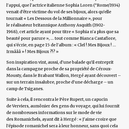
l’appui, que l’actrice italienne Sophia Loren (°Rome/1934)
venait d’être victime du vol de ses bijoux, alors qu’elle
tournait « Les Dessous de la Millionnaire », pour
le réalisateur britannique Anthony Asquith (1902-
1968), cet article ayant pour titre « Sophia n’a plus que sa
beauté pour parure », … tout comme Bianca Castafiore,
qui s’écrie, en page 15 de l’album : « Clel ! Mes Bijoux ! …
Irmâââ » ! Mes Bijoux ?!? »
Son inspiration vint, aussi, d’une balade qu’il entreprit
dans la campagne proche de sa propriété de Céroux-
Mousty, dans le Brabant Wallon, Hergé ayant découvert –
sur un terrain insalubre, proche d’une décharge – un
camp de Tsiganes.
Suite à cela, il rencontra le Père Rupert, un capucin
de Verviers, aumônier des gens du voyage, qui lui fournit
de nombreuses informations sur le mode de vie
des Romanichels, ayant dit à Hergé : « J’aime croire que
l’épisode romanichel sera à leur honneur, sans quoi cela