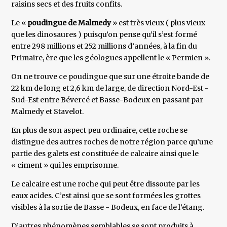
raisins secs et des fruits confits.
Le «
poudingue de Malmedy
» est très vieux ( plus vieux
que les dinosaures ) puisqu’on pense qu’il s’est formé
entre 298 millions et 252 millions d’années, à la fin du
Primaire, ère que les géologues appellent le « Permien ».
On ne trouve ce poudingue que sur une étroite bande de
22 km de long et 2,6 km de large, de direction Nord-Est -
Sud-Est entre Bévercé et Basse-Bodeux en passant par
Malmedy et Stavelot.
En plus de son aspect peu ordinaire, cette roche se
distingue des autres roches de notre région parce qu’une
partie des galets est constituée de calcaire ainsi que le
« ciment » qui les emprisonne.
Le calcaire est une roche qui peut être dissoute par les
eaux acides. C’est ainsi que se sont formées les grottes
visibles à la sortie de Basse - Bodeux, en face de l’étang.
D’autres phénomènes semblables se sont produits à