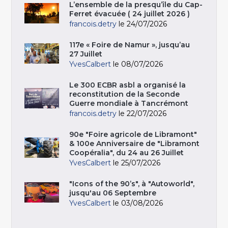
L’ensemble de la presqu’île du Cap-
Ferret évacuée ( 24 juillet 2026 )
francois.detry
le 24/07/2026
117e « Foire de Namur », jusqu’au
27 Juillet
YvesCalbert
le 08/07/2026
Le 300 ECBR asbl a organisé la
reconstitution de la Seconde
Guerre mondiale à Tancrémont
francois.detry
le 22/07/2026
90e "Foire agricole de Libramont"
& 100e Anniversaire de "Libramont
Coopéralia", du 24 au 26 Juillet
YvesCalbert
le 25/07/2026
"Icons of the 90’s", à "Autoworld",
jusqu'au 06 Septembre
YvesCalbert
le 03/08/2026