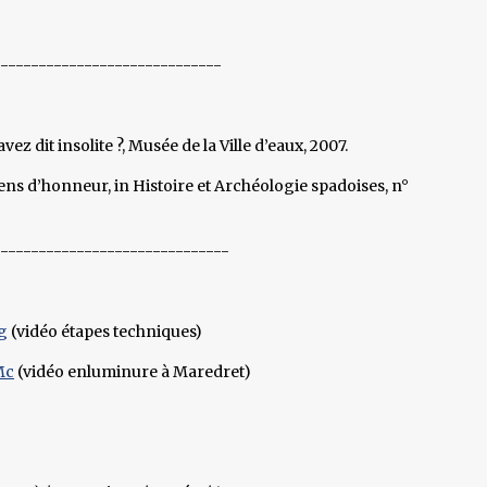
------------------------------
ez dit insolite ?, Musée de la Ville d’eaux, 2007.
ns d’honneur, in Histoire et Archéologie spadoises, n°
-------------------------------
g
(vidéo étapes techniques)
Mc
(vidéo enluminure à Maredret)