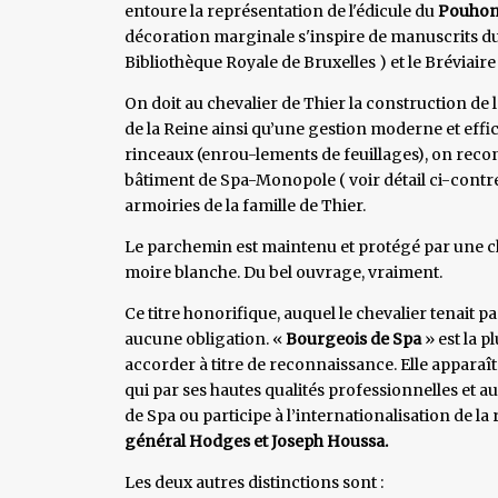
entoure la représentation de l'édicule du
Pouhon 
décoration marginale s'inspire de manuscrits du 1
Bibliothèque Royale de Bruxelles ) et le Bréviai
On doit au chevalier de Thier la construction de
de la Reine ainsi qu’une gestion moderne et effic
rinceaux (enrou-lements de feuillages), on reconn
bâtiment de Spa-Monopole ( voir détail ci-contre 
armoiries de la famille de Thier.
Le parchemin est maintenu et protégé par une c
moire blanche. Du bel ouvrage, vraiment.
Ce titre honorifique, auquel le chevalier tenait 
aucune obligation. «
Bourgeois de Spa
» est la p
accorder à titre de reconnaissance. Elle apparaît 
qui par ses hautes qualités professionnelles et au
de Spa ou participe à l’internationalisation de l
général Hodges et Joseph Houssa.
Les deux autres distinctions sont :