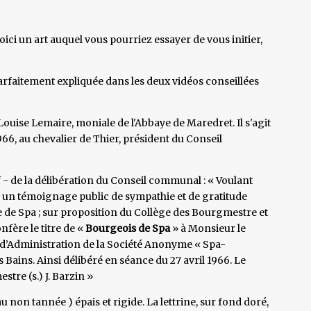
ci un art auquel vous pourriez essayer de vous initier,
parfaitement expliquée dans les deux vidéos conseillées
ouise Lemaire, moniale de l'Abbaye de Maredret. Il s'agit
6, au chevalier de Thier, président du Conseil
if - de la délibération du Conseil communal : « Voulant
 un témoignage public de sympathie et de gratitude
lle de Spa ; sur proposition du Collège des Bourgmestre et
nfère le titre de «
Bourgeois de Spa
» à Monsieur le
l d’Administration de la Société Anonyme « Spa-
ains. Ainsi délibéré en séance du 27 avril 1966. Le
tre (s.) J. Barzin »
 non tannée ) épais et rigide. La lettrine, sur fond doré,