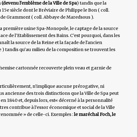
(devenu l'emblème de la Ville de Spa
) tandis que la
5e siècle dont le Bréviaire de Philippe le Bon ( coll.
re de Grammont ( coll. Abbaye de Maredsous ).
 la première usine Spa-Monopole, le captage de la source
ace de l’Etablissement des Bains. C’est pourquoi, dans les
aît la source de la Reine et la façade de l'ancien
) tandis qu’au milieu de la composition se trouvent les
hemise cartonnée recouverte plein veau et garnie de
particulièrement, n’implique aucune prérogative, ni
lus ancienne des trois distinctions que la Ville de Spa peut
en 1840 et, depuis lors, est« décerné à la personnalité
tres contribue à l’essor économique et social de la Ville
a renommée » de celle-ci. Exemples :
le maréchal Foch, le