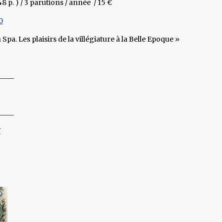
8 p. ) / 3 parutions / année / 15 €
0
a. Les plaisirs de la villégiature à la Belle Epoque »
____
____
Y