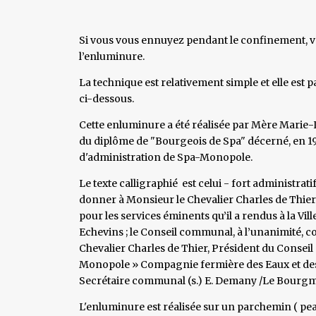
Si vous vous ennuyez pendant le confinement, voi
l’enluminure.
La technique est relativement simple et elle est 
ci-dessous.
Cette enluminure a été réalisée par Mère Marie-L
du diplôme de "Bourgeois de Spa" décerné, en 196
d'administration de Spa-Monopole.
Le texte calligraphié est celui - fort administrat
donner à Monsieur le Chevalier Charles de Thier
pour les services éminents qu’il a rendus à la Vi
Echevins ; le Conseil communal, à l’unanimité, co
Chevalier Charles de Thier, Président du Consei
Monopole » Compagnie fermière des Eaux et des B
Secrétaire communal (s.) E. Demany /Le Bourgmes
L'enluminure est réalisée sur un parchemin ( peau