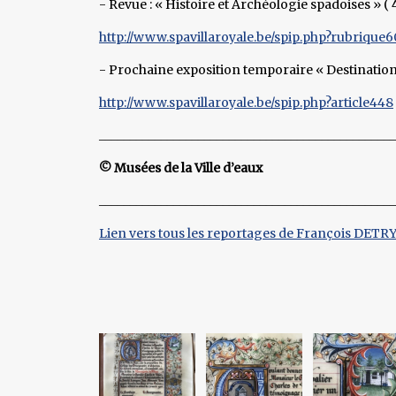
- Revue : « Histoire et Archéologie spadoises » ( 4
http://www.spavillaroyale.be/spip.php?rubrique6
- Prochaine exposition temporaire « Destination Sp
http://www.spavillaroyale.be/spip.php?article448
________________________________________________
© Musées de la Ville d’eaux
________________________________________________
Lien vers tous les reportages de François DETR