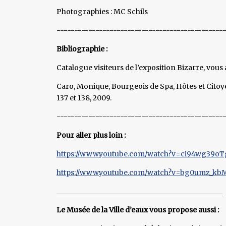
Photographies : MC Schils
-----------------------------------------------
Bibliographie :
Catalogue visiteurs de l’exposition Bizarre, vous av
Caro, Monique, Bourgeois de Spa, Hôtes et Citoye
137 et 138, 2009.
-----------------------------------------------
Pour aller plus loin :
https://www.youtube.com/watch?v=ci94wg39oT
https://www.youtube.com/watch?v=bg0umz_kb
_______________________________________________
Le Musée de la Ville d’eaux vous propose aussi :