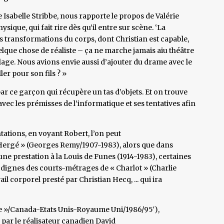
 Isabelle Stribbe, nous rapporte le propos de Valérie
sique, qui fait rire dès qu’il entre sur scène. ‘La
les transformations du corps, dont Christian est capable,
quelque chose de réaliste – ça ne marche jamais aiu théâtre
colage. Nous avions envie aussi d’ajouter du drame avec le
ler pour son fils ? »
par ce garçon qui récupère un tas d’objets. Et on trouve
 avec les prémisses de l’informatique et ses tentatives afin
ntations, en voyant Robert, l’on peut
 Hergé » (Georges Remy/1907-1983), alors que dans
une prestation à la Louis de Funes (1914-1983), certaines
 dignes des courts-métrages de « Charlot » (Charlie
 corporel presté par Christian Hecq, ... qui ira
che »/Canada-Etats Unis-Royaume Uni/1986/95′),
par le réalisateur canadien David