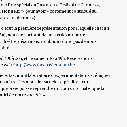
« Prix spécial du Jury », au « Festival de Cannes »,
n d’Honneur », pour avoir « fortement contribué au
nco-canadienne »).
, c’était la première représentation pour laquelle chacun
T »), nous permettant de ne pas devoir porter
u théâtre, désormais, n’oublions donc pas de nous
ntité.
 29, à 20h, et ce samedi 30, à 19h. Réservations :
te web :
http://www.theatredenamur.be
.
 », fascinant laboratoire d’expérimentations scéniques
sons nôtres les mots de Patrick Colpé, directeur
 que la vie puisse reprendre un cours normal et que la
tiel de notre société. »