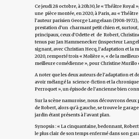
Ce jeudi 28 octobre, à 20h30, le « Théâtre Royal 
une pièce montée, en 2020, à Paris, au « Théâtre
l’auteur parisien George Langelaan (1908-1972),
prestation d’un charmant petit chien et, surtout,
principaux, ceux d’Odette et de Robert, Christine
tenus par Jan Hammenecker (inspecteur Langelaan
signant, avec Christian Hecq, l’adaptation et la 
2020, remporté trois « Molière », « de la meilleur
meilleure comédienne », pour Christine Murillo 
A noter que les deux auteurs de l’adaptation et 
avoir mélangé la science-fiction et la chronique 
Perroquet », un épisode de l’ancienne bien conn
Sur la scène namuroise, nous découvrons deux pla
de Robert, alors qu’à gauche, se trouve le garag
jardin étant présents à l’avant plan.
Synopsis : « La cinquantaine, bedonnant, Robert 
le plus clair de son temps enfermé dans son garag