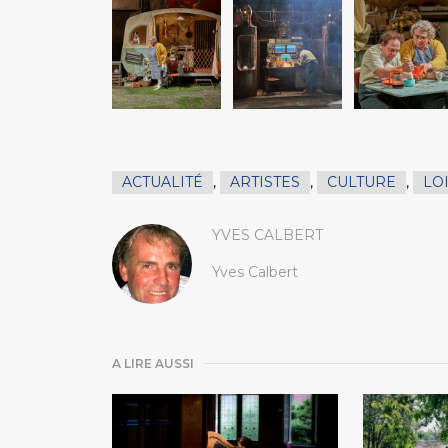
ACTUALITÉ
,
ARTISTES
,
CULTURE
,
LO
YVES CALBERT
Yves Calbert
A LIRE AUSSI