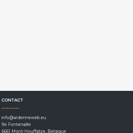
CONTACT
info@ardenneweb.eu
9e Fontenaille
6661 Mont-Houffalize, Belgique