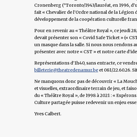
Cronenberg (°Toronto/1943/lauréat, en 1996, d’un 
fait « Chevalier de l’Ordre national de la Légio
développement de la coopération culturelle fra
Pour en revenir au « Théâtre Royal », ce jeudi 28
devait présenter son « Covid Safe Ticket » (« CS
un masque dans la salle. Si nous nous rendons a
présenter avec notre « CST » et notre carte d’ide
Représentations d’1h40, sans entracte, ce vendredi
billeterie@theatredenamur.be
et 081/22.60.26. Si
Ne manquons donc pas de découvrir « La Mouche
et visuelles, extraordinaire terrain de jeu, et fai
du « Théâtre Royal », de 1998 à 2021 : « Espérons
Culture partagée puisse redevenir un enjeu essen
Yves Calbert.