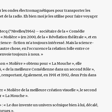
r les ondes électromagnétiques pour transporter les
 et de la radio. Eh bien moi je les utilise pour faire voyager
ecq (°Nivelles/1964) – sociétaire de la « Comédie
 « Molière » (en 2000, de la « Révélation théâtrale », et en
cience- fiction m’a toujours intéressé. Mais la science-
à autre chose, en l’occurence la relation folle entre ce
renvoie toujours à nous. »
 son « Molière » obtenu pour « La Mouche », elle
018, « de la meilleure Comédienne dans un second Rôle »,
, remportant, également, en 1991 et 1992, deux Prix dans
r « Molière de la meilleure création visuelle », le second
ur « La Mouche ».
: « Le duo invente un univers scénique bien à lui, décalé,
ingues ».