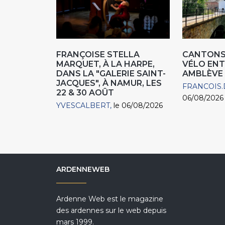
FRANÇOISE STELLA
CANTONS 
MARQUET, À LA HARPE,
VÉLO ENT
DANS LA "GALERIE SAINT-
AMBLÈVE
JACQUES", À NAMUR, LES
FRANCOIS.
22 & 30 AOÛT
06/08/2026
YVESCALBERT
le 06/08/2026
ARDENNEWEB
Ardenne Web est le magazine
des ardennes sur le web depuis
mars 1999.