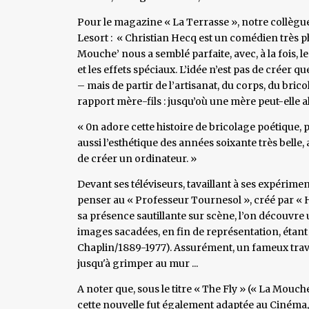
Pour le magazine « La Terrasse », notre collègue
Lesort : « Christian Hecq est un comédien très phy
Mouche’ nous a semblé parfaite, avec, à la fois, 
et les effets spéciaux. L’idée n’est pas de créer 
– mais de partir de l’artisanat, du corps, du bri
rapport mère-fils : jusqu’où une mère peut-elle al
« 0n adore cette histoire de bricolage poétique, 
aussi l’esthétique des années soixante très belle,
de créer un ordinateur. »
Devant ses téléviseurs, tavaillant à ses expérime
penser au « Professeur Tournesol », créé par «
sa présence sautillante sur scène, l’on découvre 
images sacadées, en fin de représentation, étant
Chaplin/1889-1977). Assurément, un fameux travail
jusqu'à grimper au mur ...
A noter que, sous le titre « The Fly » (« La Mou
cette nouvelle fut également adaptée au Cinéma, 