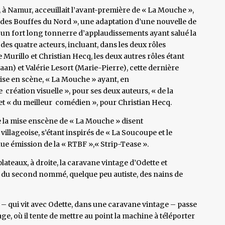
», à Namur, acceuillait l’avant-première de « La Mouche »,
 des Bouffes du Nord », une adaptation d’une nouvelle de
 un fort long tonnerre d’applaudissements ayant salué la
 des quatre acteurs, incluant, dans les deux rôles
 Murillo et Christian Hecq, les deux autres rôles étant
) et Valérie Lesort (Marie-Pierre), cette dernière
mise en scène, « La Mouche » ayant, en
e création visuelle », pour ses deux auteurs, « de la
et « du meilleur comédien », pour Christian Hecq.
de la mise enscène de « La Mouche » disent
villageoise, s’étant inspirés de « La Soucoupe et le
ue émission de la « RTBF »,« Strip-Tease ».
teaux, à droite, la caravane vintage d’Odette et
e du second nommé, quelque peu autiste, des nains de
– qui vit avec Odette, dans une caravane vintage – passe
e, où il tente de mettre au point la machine à téléporter