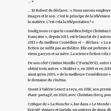
… »
… Et Robert de déclarer : « Nous savons employe
images et le son : c’est le principe de la télévision
la matière. C’est cela la téléportation ! »
Soulignons ce que le comédien belge Christian H
française », depuis 2013, est le lauréat de 2 autres
2011 « du meilleur Comédien ») – déclara : « La s
fiction ne suffit pas au théâtre. Elle est prétexte 
vieux garçon et sa mère. La science fiction cela 
De son côté Cristine Murillo (°Paris/1951), outre
obtint trois autres « Molière », en 1989 et en 2
ainsi qu’en 2005, « de la meilleure Comédienne »
le domaine du cinéma.
Quant à Valérie Lesort a reçu, en 2016, son premie
étant partagé, en 2020, avec Christian Hecq, po
Critique de « La Mouche », lue dans « Le Monde » 
bricolé, vintage et farfelu, un univers de doux-d