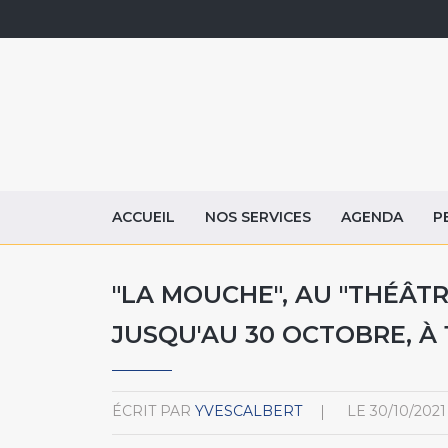
ACCUEIL
NOS SERVICES
AGENDA
P
"LA MOUCHE", AU "THÉÂT
JUSQU'AU 30 OCTOBRE, À 
ÉCRIT PAR
YVESCALBERT
LE
30/10/2021