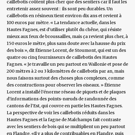
caillebotis coûtent plus cher que des sentiers car il faut les
entretenir assez souvent : ils sont peu durables. Un
caillebotis en résineux tient environ dix ans et revient à
100 euros par mètre. « La tendance actuelle, dans les
Hautes Fagnes, est d’utiliser plutôt du chêne, qui résiste
mieux aux feux de broussailles, mais ça revient plus cher, à
150 euros le mètre, plus sans doute avec la hausse du prix
des bois », dit Étienne Lorent, de Stoumont, qui est un des
quatre ou cinq fournisseurs de caillebotis des Hautes
Fagnes. « Je travaille un peu partout en Wallonie et pose de
200 mètres à 2 ou 3 kilomètres de caillebotis par an, mais
nous faisons surtout des choses plus complexes, comme
des constructions pour observer les oiseaux. » Étienne
Lorent a installé l’énorme réseau de piquets et de plaques
d’informations des points-nœuds de randonnée des
cantons de l’Est, qui couvre en partie les Hautes Fagnes.
La perspective de voir les caillebotis réduits dans les
Hautes Fagnes et la fagne de Malchamps fait contraste
avec les sentiers de bois qui se multiplient un peu partout
en Flandre. «Il y a plus de contribuables en Flandre, puis