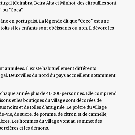
ugal (Coimbra, Beira Alta et Minho), des citrouilles sont
" ou "Coca".
âne en portugais). La légende dit que "Coco" est une
oits si les enfants sont obéissants ou non. Il dévore les
nt annulées. Il existe habituellement différents
al. Deux villes du nord du pays accueillent notamment
ire chaque année plus de 40 000 personnes. Elle comprend
isons et les boutiques du village sont décorées de
ssus noirs et de toiles d'araignée. Le prêtre du village
e-vie, de sucre, de pomme, de citron et de cannelle,
rcières. Les hommes du village vont au sommet des
s sorcières et les démons.