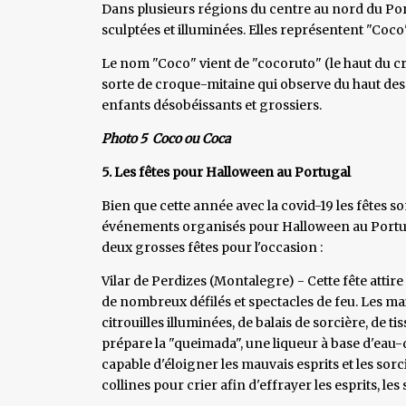
Dans plusieurs régions du centre au nord du Port
sculptées et illuminées. Elles représentent "Coco
Le nom "Coco" vient de "cocoruto" (le haut du cr
sorte de croque-mitaine qui observe du haut des t
enfants désobéissants et grossiers.
Photo 5 Coco ou Coca
5. Les fêtes pour Halloween au Portugal
Bien que cette année avec la covid-19 les fêtes so
événements organisés pour Halloween au Portug
deux grosses fêtes pour l'occasion :
Vilar de Perdizes (Montalegre) - Cette fête att
de nombreux défilés et spectacles de feu. Les ma
citrouilles illuminées, de balais de sorcière, de ti
prépare la "queimada", une liqueur à base d'eau-d
capable d'éloigner les mauvais esprits et les so
collines pour crier afin d'effrayer les esprits, le