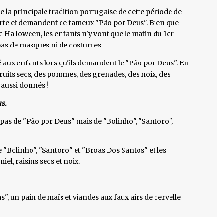
 la principale tradition portugaise de cette période de
porte et demandent ce fameux "Pão por Deus". Bien que
c Halloween, les enfants n'y vont que le matin du 1er
 pas de masques ni de costumes.
é aux enfants lors qu'ils demandent le "Pão por Deus". En
fruits secs, des pommes, des grenades, des noix, des
 aussi donnés !
us.
pas de "Pão por Deus" mais de "Bolinho", "Santoro",
e "Bolinho", "Santoro" et "Broas Dos Santos" et les
iel, raisins secs et noix.
", un pain de maïs et viandes aux faux airs de cervelle