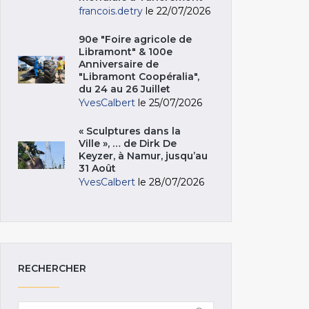
francois.detry
le 22/07/2026
90e "Foire agricole de
Libramont" & 100e
Anniversaire de
"Libramont Coopéralia",
du 24 au 26 Juillet
YvesCalbert
le 25/07/2026
« Sculptures dans la
Ville », … de Dirk De
Keyzer, à Namur, jusqu’au
31 Août
YvesCalbert
le 28/07/2026
RECHERCHER