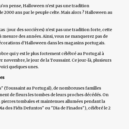
'on pense, Halloween n'est pas une tradition
 de 2000 ans par le peuple celte. Mais alors ? Halloween au
: jour des sorcières) n’est pas une tradition forte, cette
 à mesure des années. Ainsi, vous ne manquerez pas de
décorations d’Halloween dans les magasins portugais.
obre qui y est le plus fortement célébré au Portugal à
 1er novembre, le jour de la Toussaint. Ce jour-là, plusieurs
 voici quelques unes.
res
os" (Toussaint au Portugal), de nombreuses familles
rnent de fleurs les tombes de leurs proches décédés. On
s pierres tombales et maintenues allumées pendant la
ia dos Fiéis Defuntos" ou "Dia de Finados"), célébré le 2