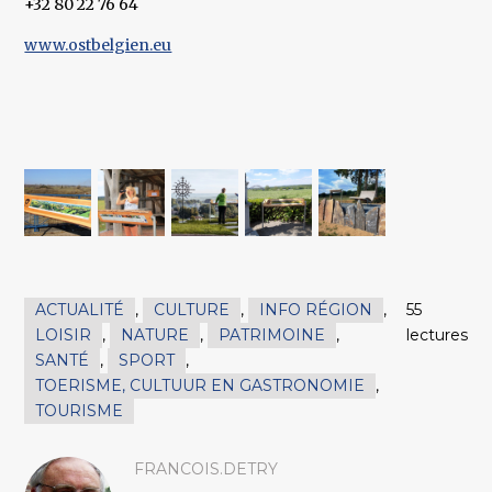
+32 80 22 76 64
www.ostbelgien.eu
ACTUALITÉ
,
CULTURE
,
INFO RÉGION
,
55
LOISIR
,
NATURE
,
PATRIMOINE
,
lectures
SANTÉ
,
SPORT
,
TOERISME, CULTUUR EN GASTRONOMIE
,
TOURISME
FRANCOIS.DETRY