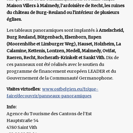
Maison Villers à Malmedy, l’ardoisière de Recht, les ruines
du château de Burg-Reuland ou l'intérieur de plusieurs
églises.
Les tableaux panoramiques sont implantés à
Amelscheid,
Burg Reuland, Bütgenbach, Elsenborn, Eupen
(Moorenhöhe et Limburger Weg), Hauset, Holzheim, La
Calamine, Kettenis, Lontzen, Medell, Malmedy, Ovifat,
Raeren, Recht, Rocherath-Krinkelt et Sankt Vith.
Dix de
ces panneaux ont été réalisés avec le soutien du
programme de financement européen LEADER et du
Gouvernement de la Communauté Germanophone.
Visites virtuelles:
www.ostbelgien.eu/fr/que-
faire/decouvrir/panneaux-panoramiques
Info:
Agence du Tourisme des Cantons de l’Est
Hauptstraße 54
4780 Saint Vith