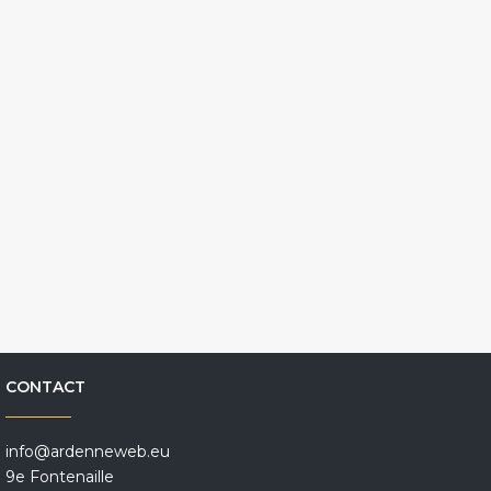
CONTACT
info@ardenneweb.eu
9e Fontenaille