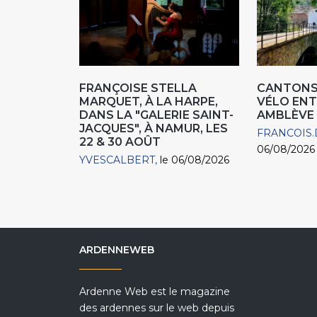
FRANÇOISE STELLA
CANTONS 
MARQUET, À LA HARPE,
VÉLO ENT
DANS LA "GALERIE SAINT-
AMBLÈVE
JACQUES", À NAMUR, LES
FRANCOIS.
22 & 30 AOÛT
06/08/2026
YVESCALBERT
le 06/08/2026
ARDENNEWEB
Ardenne Web est le magazine
des ardennes sur le web depuis