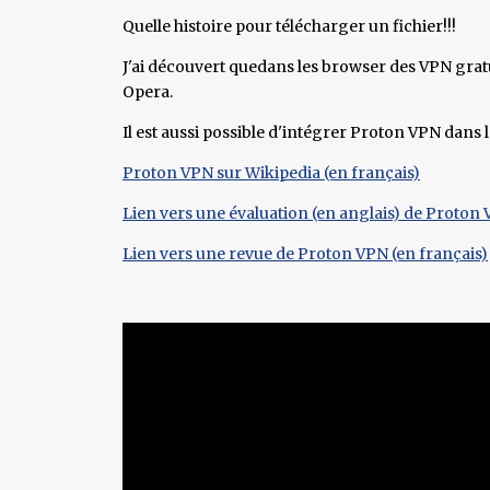
Quelle histoire pour télécharger un fichier!!!
J'ai découvert quedans les browser des VPN gratui
Opera.
Il est aussi possible d'intégrer Proton VPN dan
Proton VPN sur Wikipedia (en français)
Lien vers une évaluation (en anglais) de Proton
Lien vers une revue de Proton VPN (en français)