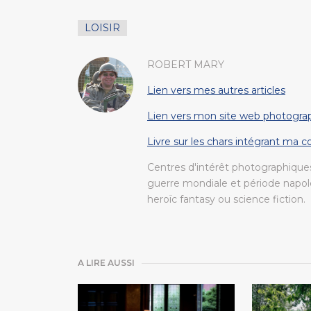
LOISIR
ROBERT MARY
Lien vers mes autres articles
Lien vers mon site web photogra
Livre sur les chars intégrant ma 
Centres d'intérêt photographiques
guerre mondiale et période napolé
heroïc fantasy ou science fiction.
A LIRE AUSSI