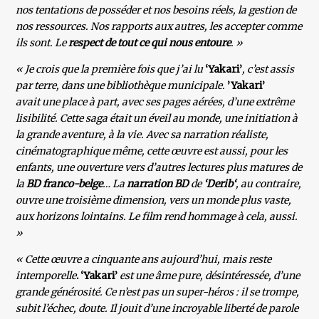
nos tentations de posséder et nos besoins réels, la gestion de
nos ressources. Nos rapports aux autres, les accepter comme
ils sont. Le
respect de tout ce qui nous entoure
. »
« Je crois que la première fois que j’ai lu
‘Yakari’
, c’est assis
par terre, dans une bibliothèque municipale.
’Yakari’
avait une place à part, avec ses pages aérées, d’une extrême
lisibilité. Cette saga était un éveil au monde, une initiation à
la grande aventure, à la vie. Avec sa narration réaliste,
cinématographique même, cette œuvre est aussi, pour les
enfants, une ouverture vers d’autres lectures plus matures de
la
BD franco-belge
… La
narration BD
de
‘Derib‘
, au contraire,
ouvre une troisième dimension, vers un monde plus vaste,
aux horizons lointains. Le film rend hommage à cela, aussi.
»
« Cette œuvre a cinquante ans aujourd’hui, mais reste
intemporelle
. ‘Yakari’
est une âme pure, désintéressée, d’une
grande générosité. Ce n’est pas un super-héros : il se trompe,
subit l’échec, doute. Il jouit d’une incroyable liberté de parole