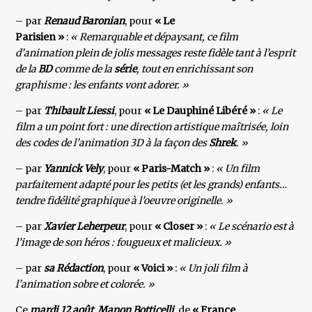
– par
Renaud Baronian
, pour
« Le
Parisien »
:
« Remarquable et dépaysant, ce film
d’animation plein de jolis messages reste fidèle tant à l’esprit
de la
BD
comme de la
série
, tout en enrichissant son
graphisme : les enfants vont adorer. »
– par
Thibault Liessi
, pour
« Le Dauphiné Libéré »
:
« Le
film a un point fort : une direction artistique maîtrisée, loin
des codes de l’animation 3D à la façon des
Shrek
. »
– par
Yannick Vely
, pour
« Paris-Match »
:
« Un film
parfaitement adapté pour les petits (et les grands) enfants…
tendre fidélité graphique à l’oeuvre originelle. »
– par
Xavier Leherpeur
, pour
« Closer »
:
« Le scénario est à
l’image de son héros : fougueux et malicieux. »
– par
sa Rédaction
, pour
« Voici »
:
« Un joli film à
l’animation sobre et colorée. »
Ce
mardi 12 août
,
Manon Botticelli
, de
« France