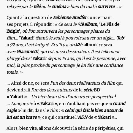
relayée par la
télé
ou le
cinéma
a bien du mal à
survivre
… »
Quant à la question de
Fabienne Bradfer
concernant
ses projets, il répondit :
« Ce sera le
41è album
,
‘Le Fils de
l’Aigle’
, où l’on retrouvera les personnages phares du
film…
‘Yakari’
(étant) le seul à pouvoir sauver un aigle…
'Job'
a 92 ans, il est fatigué. Et s’il y a un
42è album
, ce sera
avec
Giacometti
, qui est aussi dessinateur. Il est tellement
plongé dans
‘Yakari’
depuis 15 ans, qu’il est la personne, avec
moi, la plus proche du personnage. Je lui fais une confiance
totale. »
… Ainsi donc, ce sera
l’un des deux réalisateurs du film
qui
deviendrait
l'un des deux auteurs
de la
série
BD
« Yakari »
…
Un bien beau duo d’auteurs en perspective
!
…
Longue vie
à
« Yakari »
, en n’oubliant pas ce que
« Grand
Aigle »
lui dit, dans le
film
:
« celui qui fait le bien autour de
lui est un brave »
, ce qui constitue l’
ADN
de
« Yakari »
...
Alors, bien vite, allons découvrir la série de péripéties, qui