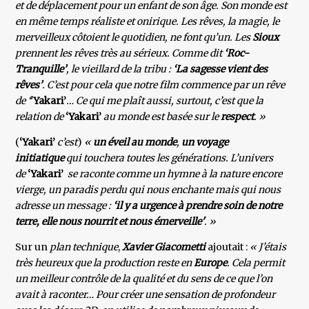
et de déplacement pour un enfant de son âge. Son monde est
en même temps réaliste et onirique. Les rêves, la magie, le
merveilleux côtoient le quotidien, ne font qu’un. Les
Sioux
prennent les rêves très au sérieux. Comme dit
‘Roc-
Tranquille’
, le vieillard de la tribu :
‘La sagesse vient des
rêves’
. C’est pour cela que notre film commence par un rêve
de ‘
'Yakari’
… Ce qui me plaît aussi, surtout, c’est que la
relation de
‘Yakari’
au monde est basée sur le
respect
. »
(
‘Yakari’
c’est
)
«
un éveil au monde
,
un voyage
initiatique
qui touchera toutes les générations. L’univers
de
‘Yakari’
se raconte comme un hymne à la nature encore
vierge, un paradis perdu qui nous enchante mais qui nous
adresse un message :
‘il y a urgence à prendre soin de notre
terre, elle nous nourrit et nous émerveille'
. »
Sur un
plan technique
,
Xavier Giacometti
ajoutait :
« J’étais
très heureux que la production reste en
Europe
. Cela permit
un meilleur contrôle de la qualité et du sens de ce que l’on
avait à raconter… Pour créer une sensation de profondeur