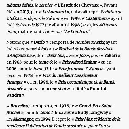
albums édités
,
le dernier
,
« L’Esprit des Chevaux »
, l’ayant
été, en
2019
, par
« Le Lombard »
, qui avait reprit l’
édition de
« Yakari »
,
depuis le 25è tome
, en
1999
,
« Casterman »
ayant
été l’
éditeur de
1977
(3è album)
à
1998
(24è), les
40 tomes
étant
, maintenant,
édités par
"Le Lombard"
.
Notons que
« Derib »
remporta de
nombreux
Prix
, ayant
été
récompensé
4 fois
au
« Festival de la Bande dessinée
d’Angoulême »
, dont
deux fois
,
avec
« Job »
,
pour
« Yakari »
,
en
1983
, pour le
tome 6
: le
« Prix Alfred Enfant »
et, en
2006
, pour le
tome 31
: le
« Prix Jeunesse 7-8 ans »
, ayant
reçu, en
1978
, le
« Prix du meilleur Dessinateur
étranger »
et, en
1998
, le
« Prix oecuménique de la Bande
dessinée »
,
pour son
« one shot »
intitulé
« Pour toi
Sandra »
.
A
Bruxelles
, il remporta, en
1975
, le
« Grand-Prix Saint-
Michel »
, pour le
tome 1
de sa
série
« Budy Longway »
.
En
Allemagne
, en
1994
, il reçut le
« Prix Max et Moritz de la
meilleure Publication de Bande dessinée »
,
pour l’un de