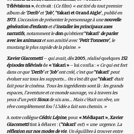
Télévisions »
, écrivait : (
Ce film
)
« est tiré du tout premier
album de
‘Derib’
et
‘Job’
,
‘Yakari et Grand Aigle’
, publié en
1973
. L’occasion de présenter le personnage à une
nouvelle
génération d’enfants
et d’
installer les principaux axes
narratifs
, notamment le
don
qu’obtient
‘Yakari’
de parler
avec les animaux
et son amitié avec
‘Petit Tonnerre’
, le
mustang le plus rapide de la plaine. »
Xavier Giacometti
–
qui avait
,
dès
2005
,
réalisé
quelques
152
épisodes télévisés
de
« Yakari »
– lui confia :
« Ce qui est fort
dans ce que
‘Derib’
et
‘Job’
ont créé, c’est que
‘Yakari’
peut
évoluer sur tous les supports… 0n s’est dit que
‘Yakari’
était
fait pour le cinéma. Tous les ingrédients sont là : les grands
espaces, l’aventure et ce monde sauvage, vu à travers les
yeux d’un petit
Sioux
de six ans… Mais c’était un rêve, un
rêve complètement fou ! L’idée a fait son chemin. »
A
notre collègue
Cédric Lépine
, pour
« Médiapart »
,
Xavier
Giacometti
tint à délarer : (
‘Yakari’
est
)
« une urgence. La
réflexion sur nos modes de vie
. Un équilibre à trouver entre