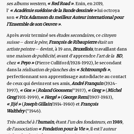
ses albums western
,
« Red Road »
. Enin, en 2019,
l’
« Académie suédoise de la Bande dessinée »
lui octroya
son
« Prix Adamson du meilleur Auteur international pour
l’Ensemble de son Oeuvre »
.
Après avoir terminé ses
études secondaires
, ce
citoyen
suisse
–
dont le père
,
François de Ribaupierre
était un
artiste peintre
– devint, à 19 ans,
Bruxellois
, travaillant dans
une
maison de publicité
, avant d’apprendre
l’art de la
BD
,
chez
« Peyo »
(Pierre Culliford/1928-1992), le secondant
dans la
réalisation de planches des
« Schtroumpfs »
,
perfectionnant son apprentissage autodidacte au contact
de ceux qui devinrent ses amis,
André Franquin
(1924-
1997),
« Gos »
(
Roland Goossens
/°1937),
« Greg »
(
Michel
Greg
/1931-1999),
« Hergé »
(
George Remi
/1907-1983),
« Jijé »
(
Joseph Gillain
/1914-1980) et
François
Walthéry
(°1946).
Très attaché à l’
humain
, étant
l’un des fondateurs
,
en
1989
,
de l‘association
« Fondation pour la Vie »
, il est l’
auteur