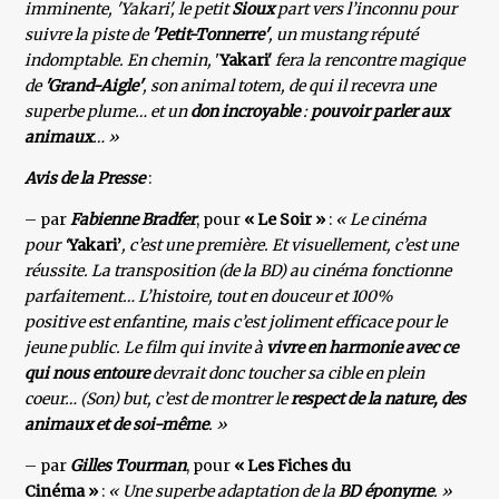
imminente, 'Yakari', le petit
Sioux
part vers l’inconnu pour
suivre la piste de
'Petit-Tonnerre'
, un mustang réputé
indomptable. En chemin,
'
Yakari'
fera la rencontre magique
de
'Grand-Aigle'
, son animal totem, de qui il recevra une
superbe plume… et un
don incroyable
:
pouvoir parler aux
animaux
… »
Avis de la Presse
:
– par
Fabienne Bradfer
, pour
« Le Soir »
:
« Le cinéma
pour ‘
Yakari’
, c’est une première. Et visuellement, c’est une
réussite. La transposition (de la BD) au cinéma fonctionne
parfaitement… L’histoire, tout en douceur et 100%
positive est enfantine, mais c’est joliment efficace pour le
jeune public. Le film qui invite à
vivre en harmonie avec ce
qui nous entoure
devrait donc toucher sa cible en plein
coeur… (Son) but, c’est de montrer le
respect de la nature, des
animaux et de soi-même
. »
– par
Gilles Tourman
, pour
« Les Fiches du
Cinéma »
:
« Une superbe adaptation de la
BD éponyme
. »