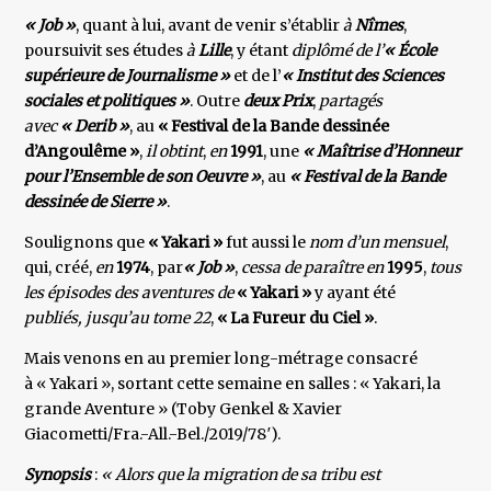
« Job »
, quant à lui, avant de venir s’établir
à
Nîmes
,
poursuivit ses études
à
Lille
, y étant
diplômé de l’
« École
supérieure de Journalisme »
et de l’
« Institut des Sciences
sociales et politiques »
. Outre
deux Prix
,
partagés
avec
« Derib »
, au
« Festival de la Bande dessinée
d’Angoulême »
,
il obtint
,
en
1991
, une
« Maîtrise d’Honneur
pour l’Ensemble de son Oeuvre »
, au
« Festival de la Bande
dessinée de Sierre »
.
Soulignons que
« Yakari »
fut aussi le
nom d’un mensuel
,
qui, créé,
en
1974
, par
« Job »
,
cessa de paraître en
1995
,
tous
les épisodes des aventures de
« Yakari »
y ayant été
publiés, jusqu’au tome 22
,
« La Fureur du Ciel »
.
Mais venons en au premier long-métrage consacré
à « Yakari », sortant cette semaine en salles : « Yakari, la
grande Aventure » (Toby Genkel & Xavier
Giacometti/Fra.-All.-Bel./2019/78′).
Synopsis
:
« Alors que la migration de sa tribu est