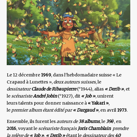
Le 12 décembre
1969
, dans l’hebdomadaire suisse « Le
Crapaud à Lunettes »,
deux auteurs suisses
, le
dessinateur
Claude de Ribaupierre
(°1944), alias
« Derib »
, et
le
scénariste
André Jobin
(°1927), dit
« Job »
, unirent
leurs talents pour donner naissance à
« Yakari »
,
le
premier album étant édité par
« Dargaud »
, en avril
1973
.
Ensemble, ils furent les
auteurs de
38 albums
, le
39è
, en
2016
, voyant le
scénariste français
Joris Chamblain
prendre
la relève de
« Job »
,
« Derib »
étant le
dessinateur des
40