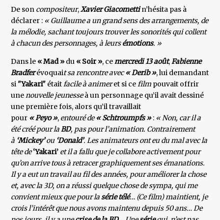
De son
compositeur
,
Xavier Giacometti
n’hésita pas à
déclarer :
« Guillaume a un grand sens des arrangements, de
la mélodie, sachant toujours trouver les sonorités qui collent
à chacun des personnages, à leurs
émotions
. »
Dans le
« Mad »
du
« Soir »
, ce
mercredi 13 août
,
Fabienne
Bradfer
évoquai
t sa rencontre avec
« Derib »
, lui demandant
si
"Yakari"
était
facile à animer
et si ce
film
pouvait offrir
une
nouvelle jeunesse
à un personnage qu’il avait dessiné
une première fois, alors qu’il travaillait
pour
« Peyo »
,
entouré de
« Schtroumpfs »
:
« Non, car il a
été créé pour la
BD
, pas pour l’animation. Contrairement
à
‘Mickey’
ou
‘Donald’
. Les animateurs ont eu du mal avec la
tête de
‘Yakari’
et il a fallu que je collabore activement pour
qu’on arrive tous à retracer graphiquement ses émanations.
Il y a eut un travail au fil des années, pour améliorer la chose
et, avec la 3D, on a réussi quelque chose de sympa, qui me
convient mieux que pour la
série télé
… (Ce film) maintient, je
crois l’intérêt que nous avons maintenu depuis 50 ans… De
nos jours, il y a une
crise de la BD
… Une
série
qui n’est pas