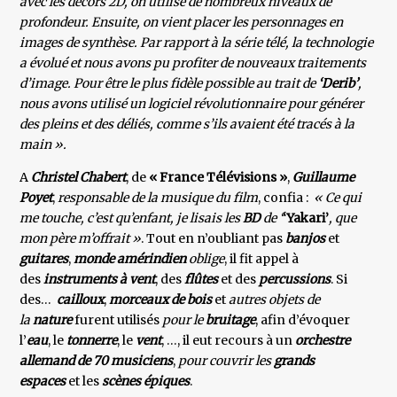
avec les décors 2D, on utilise de nombreux niveaux de
profondeur. Ensuite, on vient placer les personnages en
images de synthèse. Par rapport à la série télé, la technologie
a évolué et nous avons pu profiter de nouveaux traitements
d’image. Pour être le plus fidèle possible au trait de
‘Derib’
,
nous avons utilisé un logiciel révolutionnaire pour générer
des pleins et des déliés, comme s’ils avaient été tracés à la
main ».
A
Christel Chabert
, de
« France Télévisions »
,
Guillaume
Poyet
,
responsable de la musique du film
, confia :
« Ce qui
me touche, c’est qu’enfant, je lisais les
BD
de ‘
‘Yakari’
, que
mon père m’offrait »
. Tout en n’oubliant pas
banjos
et
guitares
,
monde amérindien
oblige
, il fit appel à
des
instruments à vent
, des
flûtes
et des
percussions
. Si
des…
cailloux
,
morceaux de bois
et
autres objets de
la
nature
furent utilisés
pour le
bruitage
, afin d’évoquer
l’
eau
, le
tonnerre
, le
vent
, …, il eut recours à un
orchestre
allemand de 70 musiciens
,
pour couvrir les
grands
espaces
et les
scènes épiques
.