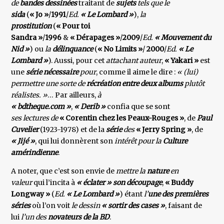
de
bandes dessinées
traitant de
sujets
tels que le
sida
(
« Jo »
/
1991
/
Ed.
« Le Lombard »
),
la
prostitution
(
« Pour toi
Sandra »
/
1996
&
« Dérapages »
/
2009
/
Ed.
« Mouvement du
Nid »
) ou
la
délinquance
(
« No Limits »
/
2000
/
Ed.
« Le
Lombard »
). Aussi, pour cet
attachant auteur
,
« Yakari »
est
une
série nécessaire
pour
, comme il aime le dire :
« (lui)
permettre une sorte de
récréation entre deux albums
plutôt
réalistes. »
… Par ailleurs,
à
« bdtheque.com »
,
« Derib »
confia que se sont
ses lectures de
« Corentin chez les Peaux-Rouges »
, de
Paul
Cuvelier
(1923-1978) et de la
série
des
« Jerry Spring »
, de
« Jijé »
, qui lui donnèrent son
intérêt pour la
Culture
amérindienne
.
A noter, que c’est son envie de
mettre la
nature
en
valeur
qui l’incita à
« éclater » son découpage
,
« Buddy
Longway »
(
Ed.
« Le Lombard »
) étant
l’
une des premières
séries
où l’on voit
le dessin
« sortir des cases »
, faisant de
lui
l’un des
novateurs de la BD
.