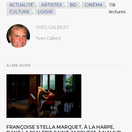
ACTUALITÉ
,
ARTISTES
,
BD
,
CINÉMA
,
118
CULTURE
,
LOISIR
lectures
YVES CALBERT
Yves Calbert
A LIRE AUSSI
FRANÇOISE STELLA MARQUET, À LA HARPE,