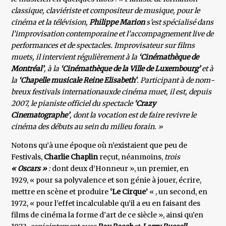
classique, claviériste et compositeur de musique, pour le
cinéma et la télévision,
Philippe Marion
s’est spécialisé dans
l’improvisation contemporaine et l’accompa­gnement live de
performances et de spectacles. Improvisateur sur films
muets, il intervient ré­gulièrement à la
‘Cinémathèque de
Montréal’
, à la
‘Cinémathèque de la Ville de Luxembourg’
et à
la
‘Chapelle musicale Reine Eli­sabeth’
. Participant à de nom­
breux festivals internationauxde cinéma muet, il est, depuis
2007, le pianiste officiel du spectacle
‘Crazy
Cinematographe’
, dont la vocation est de faire revivre le
cinéma des débuts au sein du milieu forain. »
Notons qu’à une époque où n’existaient que peu de
Festivals,
Charlie Chaplin
reçut, néanmoins,
trois
« Oscars »
:
dont deux d’Honneur », un premier, en
1929, « pour sa polyvalence et son génie à jouer, écrire,
mettre en scène et produire
‘Le Cirque’
« , un second, en
1972, « pour l’effet incalculable qu’il a eu en faisant des
films de cinéma la forme d’art de ce siècle », ainsi qu’en