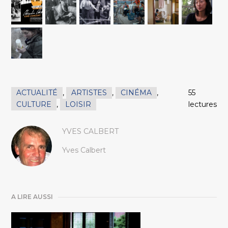
ACTUALITÉ
,
ARTISTES
,
CINÉMA
,
55
CULTURE
,
LOISIR
lectures
YVES CALBERT
Yves Calbert
A LIRE AUSSI