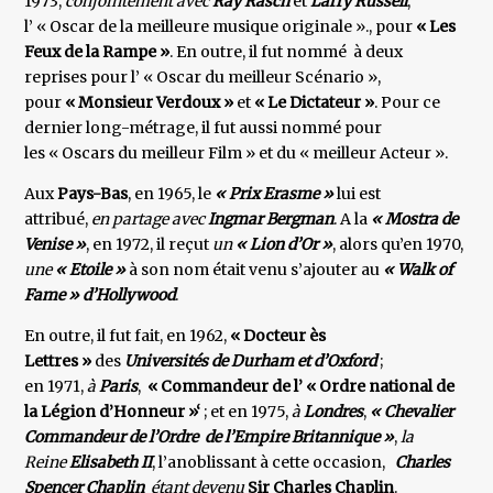
1973,
conjointement avec
Ray Rasch
et
Larry Russell
,
l’ « Oscar de la meilleure musique originale »., pour
« Les
Feux de la Rampe »
. En outre, il fut nommé à deux
reprises pour l’ « Oscar du meilleur Scénario »,
pour
« Monsieur Verdoux »
et
« Le Dictateur »
. Pour ce
dernier long-métrage, il fut aussi nommé pour
les « Oscars du meilleur Film » et du « meilleur Acteur ».
Aux
Pays-Bas
, en 1965, le
« Prix Erasme »
lui est
attribué,
en partage avec
Ingmar Bergman
. A la
« Mostra de
Venise »
, en 1972, il reçut
un
« Lion d’Or »
, alors qu’en 1970,
une
« Etoile »
à son nom était venu s’ajouter au
« Walk of
Fame » d’Hollywood
.
En outre, il fut fait, en 1962,
« Docteur ès
Lettres »
des
Universités de Durham et d’Oxford
;
en 1971,
à
Paris
,
« Commandeur de l’ « Ordre national de
la Légion d’Honneur »‘
; et en 1975,
à
Londres
,
« Chevalier
Commandeur de l’Ordre de l’Empire Britannique »
,
la
Reine
Elisabeth II
, l’anoblissant à cette occasion,
Charles
Spencer Chaplin
étant devenu
Sir Charles Chaplin
.