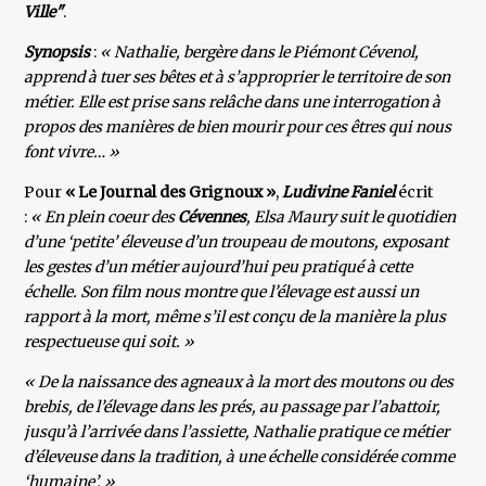
Ville"
.
Synopsis
:
« Nathalie, bergère dans le Piémont Cévenol,
apprend à tuer ses bêtes et à s’approprier le territoire de son
métier. Elle est prise sans relâche dans une interrogation à
propos des manières de bien mourir pour ces êtres qui nous
font vivre… »
Pour
« Le Journal des Grignoux »
,
Ludivine Faniel
écrit
:
« En plein coeur des
Cévennes
, Elsa Maury suit le quotidien
d’une ‘petite’ éleveuse d’un troupeau de moutons, exposant
les gestes d’un métier aujourd’hui peu pratiqué à cette
échelle. Son film nous montre que l’élevage est aussi un
rapport à la mort, même s’il est conçu de la manière la plus
respectueuse qui soit. »
« De la naissance des agneaux à la mort des moutons ou des
brebis, de l’élevage dans les prés, au passage par l’abattoir,
jusqu’à l’arrivée dans l’assiette, Nathalie pratique ce métier
d’éleveuse dans la tradition, à une échelle considérée comme
‘humaine’. »