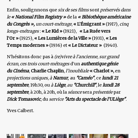
Enfin, soulignnons que
six de ses films
sont
préservés dans
le
« National Film Registry »
de la
« Bibiothèque américaine
du Congrès »,
un court-métrage
,
« L’Émigrant »
(1917),
cinq
longs-métrages
:
« Le Kid »
(1921),
« La Ruée vers
l’Or »
(1925),
« Les Lumières de la Ville »
(1931),
« Les
Temps modernes »
(1936) et
« Le Dictateur »
(1940).
N’hésitons donc pas à
(re)vivre à l’ancienne
,
sur grand
écran
,
ces trois court-métrages
d’un
authentique génie
du Cinéma
,
Charlie Chaplin
,
l’inoubliale
« Charlot »,
en
projections uniques
,
à
Namur
,
au
"Caméo"
, ce
lundi 21
septembre
, 19h30, ou
à
Liège
,
au
"Churchill"
, le
lundi 28
septembre
, à 20h, à 20h, où la
séance
sera
présentée
par
Dick Tomasovic
, du
service
"Arts du spectacle de l’ULiège"
.
Yves Calbert.