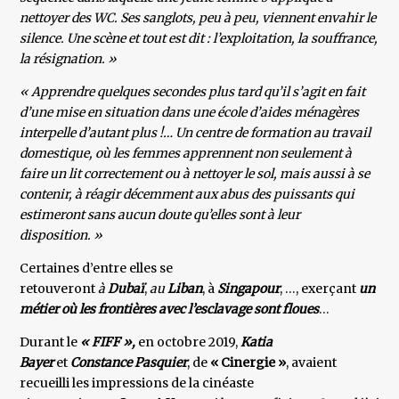
nettoyer des WC. Ses sanglots, peu à peu, viennent envahir le
silence. Une scène et tout est dit : l’exploitation, la souffrance,
la résignation. »
« Apprendre quelques secondes plus tard qu’il s’agit en fait
d’une mise en situation dans une école d’aides ménagères
interpelle d’autant plus !… Un centre de formation au travail
domestique, où les femmes apprennent non seule­ment à
faire un lit correctement ou à nettoyer le sol, mais aussi à se
contenir, à réagir décemment aux abus des puissants qui
estimeront sans aucun doute qu’elles sont à leur
disposition. »
Certaines d’entre elles se
retouveront
à
Dubaï
,
au
Liban
, à
Singapour
, …, exerçant
un
métier où les frontières avec l’esclavage sont floues
…
Durant le
« FIFF »,
en octobre 2019,
Katia
Bayer
et
Constance Pasquier
, de
« Cinergie »
, avaient
recueilli les impressions de la cinéaste