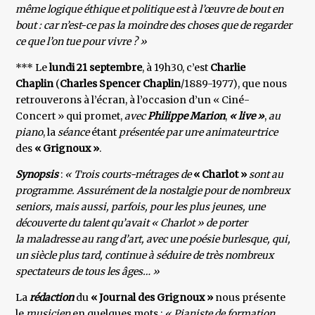
même logique éthique et politique est à l’œuvre de bout en
bout : car n’est-ce pas la moindre des choses que de regarder
ce que l’on tue pour vivre ? »
*** Le
lundi 21 septembre
, à 19h30, c’est
Charlie
Chaplin
(
Charles Spencer Chaplin
/1889-1977), que nous
retrouverons à l’écran, à l’occasion d’un « Ciné-
Concert » qui promet,
avec
Philippe Marion
,
« live »
,
au
piano
, la
séance
étant
présentée par
un·e animateur·trice
des
« Grignoux »
.
Synopsis
:
« Trois courts-métrages de
« Charlot »
sont au
programme. Assurément de la nostalgie pour de nombreux
seniors, mais aussi, parfois, pour les plus jeunes, une
découverte du talent qu’avait « Charlot » de porter
la maladresse au rang d’art, avec une poésie burlesque, qui,
un siècle plus tard, continue à séduire de très nombreux
spectateurs de tous les âges… »
La
rédaction
du
« Journal des Grignoux »
nous présente
le
musicien
en quelques mots :
« Pianiste de formation