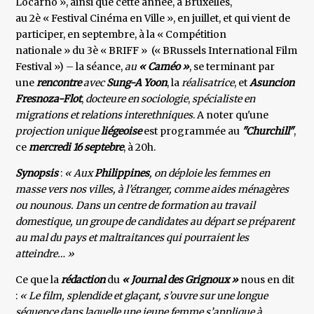
Locarno », ainsi que cette année, à Bruxelles,
au 2è « Festival Cinéma en Ville », en juillet, et qui vient de
participer, en septembre, à la « Compétition
nationale » du 3è « BRIFF » (« BRussels International Film
Festival ») – la séance,
au
« Caméo »
, se terminant par
une
rencontre
avec
Sung-A Yoon
, la
réalisatrice
, et
Asuncion
Fresnoza-Flot
,
docteure en sociologie
,
spécialiste en
migrations et relations interethniques
. A noter qu'une
projection unique
liégeoise
est programmée au
"Churchill"
,
ce
mercredi 16 septebre
, à 20h.
Synopsis
:
« Aux
Philippines
, on déploie les femmes en
masse vers nos villes, à l’étranger, comme aides ménagères
ou nounous. Dans un centre de formation au travail
domestique, un groupe de candidates au départ se préparent
au mal du pays et maltraitances qui pourraient les
atteindre… »
Ce que la
rédaction
du
« Journal des Grignoux »
nous en dit
:
« Le film, splendide et glaçant, s’ouvre sur une longue
séquence dans laquelle une jeune femme s’applique à