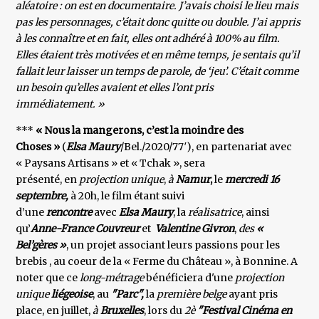
aléatoire : on est en documentaire. J’avais choisi le lieu mais
pas les personnages, c’était donc quitte ou double. J’ai appris
à les connaître et en fait, elles ont adhéré à 100% au film.
Elles étaient très motivées et en même temps, je sentais qu’il
fallait leur laisser un temps de parole, de ‘jeu’. C’était comme
un besoin qu’elles avaient et elles l’ont pris
immédiatement. »
***
« Nous la mangerons, c’est la moindre des
Choses »
(
Elsa Maury
/Bel./2020/77′), en partenariat avec
« Paysans Artisans » et « Tchak », sera
présenté, en
projection unique
,
à
Namur
,
le
mercredi 16
septembre,
à 20h, le film étant suivi
d’une
rencontre
avec
Elsa Maury
, la
réalisatrice
, ainsi
qu’
Anne-France Couvreur
et
Valentine Givron
,
des
«
Bel’gères »
, un projet associant leurs passions pour les
brebis , au coeur de la « Ferme du Château », à Bonnine. A
noter que ce
long-métrage
bénéficiera d'une
projection
unique
liégeoise
, au
"Parc",
la
première belge
ayant pris
place, en juillet,
à
Bruxelles
, lors du
2è
"Festival Cinéma en