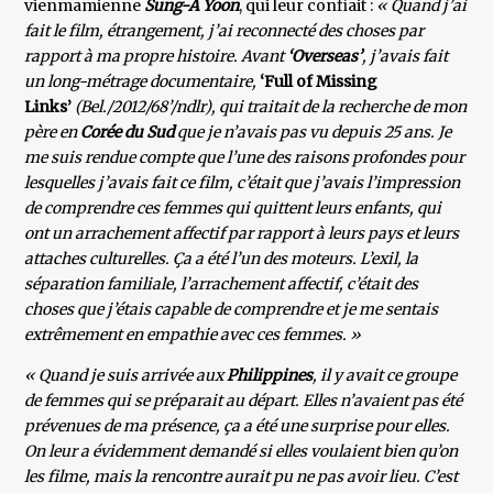
vienmamienne
Sung-A Yoon
, qui leur confiait :
« Quand j’ai
fait le film, étrangement, j’ai reconnecté des choses par
rapport à ma propre histoire. Avant
‘Overseas’
, j’avais fait
un long-métrage documentaire,
‘Full of Missing
Links’
(Bel./2012/68’/ndlr), qui traitait de la recherche de mon
père en
Corée du Sud
que je n’avais pas vu depuis 25 ans. Je
me suis rendue compte que l’une des raisons profondes pour
lesquelles j’avais fait ce film, c’était que j’avais l’impression
de comprendre ces femmes qui quittent leurs enfants, qui
ont un arrachement affectif par rapport à leurs pays et leurs
attaches culturelles. Ça a été l’un des moteurs. L’exil, la
séparation familiale, l’arrachement affectif, c’était des
choses que j’étais capable de comprendre et je me sentais
extrêmement en empathie avec ces femmes. »
« Quand je suis arrivée aux
Philippines
, il y avait ce groupe
de femmes qui se préparait au départ. Elles n’avaient pas été
prévenues de ma présence, ça a été une surprise pour elles.
On leur a évidemment demandé si elles voulaient bien qu’on
les filme, mais la rencontre aurait pu ne pas avoir lieu. C’est