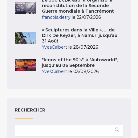
Le 300 ECBR asbl a organisé la
reconstitution de la Seconde
Guerre mondiale à Tancrémont
francois.detry
le 22/07/2026
« Sculptures dans la Ville », … de
Dirk De Keyzer, à Namur, jusqu’au
31 Août
YvesCalbert
le 28/07/2026
"Icons of the 90’s", à "Autoworld",
jusqu'au 06 Septembre
YvesCalbert
le 03/08/2026
RECHERCHER