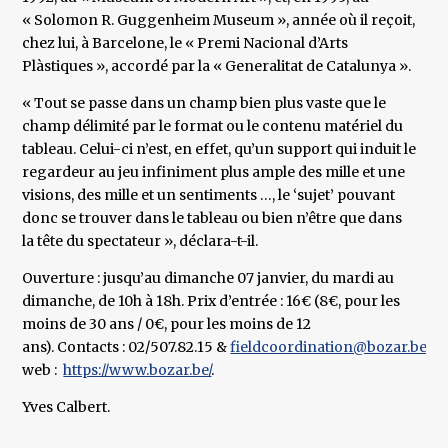
« Solomon R. Guggenheim Museum », année où il reçoit,
chez lui, à Barcelone, le « Premi Nacional d’Arts
Plàstiques », accordé par la « Generalitat de Catalunya ».
« Tout se passe dans un champ bien plus vaste que le
champ délimité par le format ou le contenu matériel du
tableau. Celui-ci n’est, en effet, qu’un support qui induit le
regardeur au jeu infiniment plus ample des mille et une
visions, des mille et un sentiments …, le ‘sujet’ pouvant
donc se trouver dans le tableau ou bien n’être que dans
la tête du spectateur », déclara-t-il.
Ouverture : jusqu’au dimanche 07 janvier, du mardi au
dimanche, de 10h à 18h. Prix d’entrée : 16€ (8€, pour les
moins de 30 ans / 0€, pour les moins de 12
ans). Contacts : 02/507.82.15 &
fieldcoordination@bozar.be
. S
web :
https://www.bozar.be/
.
Yves Calbert.