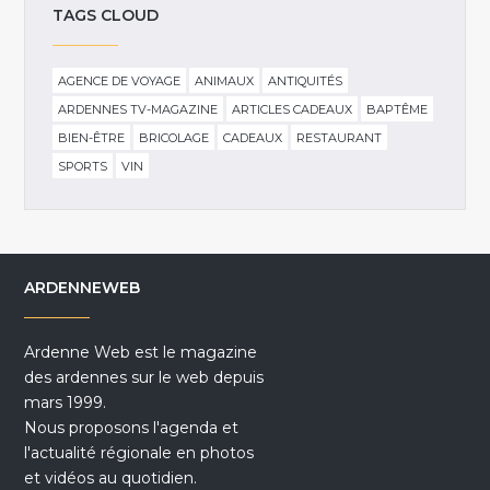
TAGS CLOUD
AGENCE DE VOYAGE
ANIMAUX
ANTIQUITÉS
ARDENNES TV-MAGAZINE
ARTICLES CADEAUX
BAPTÊME
BIEN-ÊTRE
BRICOLAGE
CADEAUX
RESTAURANT
SPORTS
VIN
ARDENNEWEB
Ardenne Web est le magazine
des ardennes sur le web depuis
mars 1999.
Nous proposons l'agenda et
l'actualité régionale en photos
et vidéos au quotidien.