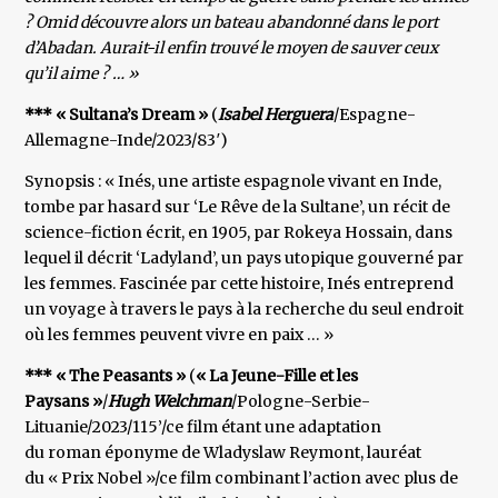
? Omid découvre alors un bateau abandonné dans le port
d’Abadan. Aurait-il enfin trouvé le moyen de sauver ceux
qu’il aime ? … »
*** « Sultana’s Dream »
(
Isabel Herguera
/Espagne-
Allemagne-Inde/2023/83′)
Synopsis : « Inés, une artiste espagnole vivant en Inde,
tombe par hasard sur ‘Le Rêve de la Sultane’, un récit de
science-fiction écrit, en 1905, par Rokeya Hossain, dans
lequel il décrit ‘Ladyland’, un pays utopique gouverné par
les femmes. Fascinée par cette histoire, Inés entreprend
un voyage à travers le pays à la recherche du seul endroit
où les femmes peuvent vivre en paix … »
*** « The Peasants »
(
« La Jeune-Fille et les
Paysans »
/
Hugh Welchman
/Pologne-Serbie-
Lituanie/2023/115’/ce film étant une adaptation
du roman éponyme de Wladyslaw Reymont, lauréat
du « Prix Nobel »/ce film combinant l’action avec plus de