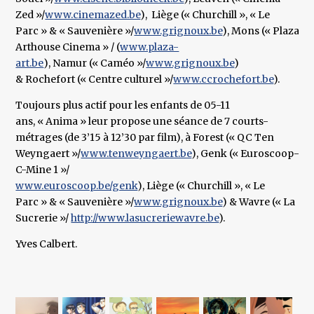
Zed »/
www.cinemazed.be
), Liège (« Churchill », « Le
Parc » & « Sauvenière »/
www.grignoux.be
), Mons (« Plaza
Arthouse Cinema » / (
www.plaza-
art.be
), Namur (« Caméo »/
www.grignoux.be
)
& Rochefort (« Centre culturel »/
www.ccrochefort.be
).
Toujours plus actif pour les enfants de 05-11
ans, « Anima » leur propose une séance de 7 courts-
métrages (de 3’15 à 12’30 par film), à Forest (« QC Ten
Weyngaert »/
www.tenweyngaert.be
), Genk (« Euroscoop-
C-Mine 1 »/
www.euroscoop.be/genk
), Liège (« Churchill », « Le
Parc » & « Sauvenière »/
www.grignoux.be
) & Wavre (« La
Sucrerie »/
http://www.lasucreriewavre.be
).
Yves Calbert.