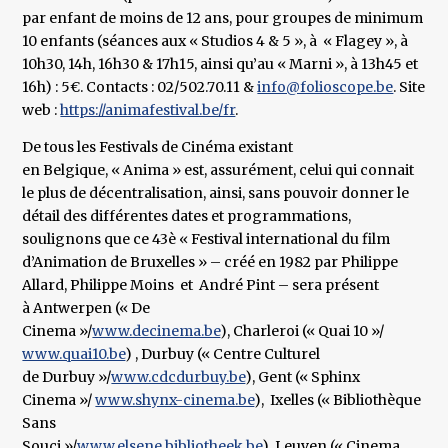
par enfant de moins de 12 ans, pour groupes de minimum
10 enfants (séances aux « Studios 4 & 5 », à « Flagey », à
10h30, 14h, 16h30 & 17h15, ainsi qu’au « Marni », à 13h45 et
16h) : 5€. Contacts : 02/502.70.11 &
info@folioscope.be
. Site
web :
https://animafestival.be/fr
.
De tous les Festivals de Cinéma existant
en Belgique, « Anima » est, assurément, celui qui connait
le plus de décentralisation, ainsi, sans pouvoir donner le
détail des différentes dates et programmations,
soulignons que ce 43è « Festival international du film
d’Animation de Bruxelles » – créé en 1982 par Philippe
Allard, Philippe Moins et André Pint – sera présent
à Antwerpen (« De
Cinema »/
www.decinema.be
), Charleroi (« Quai 10 »/
www.quai10.be
) , Durbuy (« Centre Culturel
de Durbuy »/
www.cdcdurbuy.be
), Gent (« Sphinx
Cinema »/
www.shynx-cinema.be
), Ixelles (« Bibliothèque
Sans
Souci »/
www.elsene.bibliotheek.be
), Leuven (« Cinema