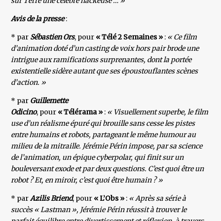
sur Terre une célèbre hackeuse … »
Avis de la presse
:
* par
Sébastien Ors
, pour
« Télé 2 Semaines »
:
« Ce film
d’animation doté d’un casting de voix hors pair brode une
intrigue aux ramifications surprenantes, dont la portée
existentielle sidère autant que ses époustouflantes scènes
d’action. »
* par
Guillemette
Odicino
, pour
« Télérama »
:
« Visuellement superbe, le film
use d’un réalisme épuré qui brouille sans cesse les pistes
entre humains et robots, partageant le même humour au
milieu de la mitraille. Jérémie Périn impose, par sa science
de l’animation, un épique cyberpolar, qui finit sur un
bouleversant exode et par deux questions. C’est quoi être un
robot ? Et, en miroir, c’est quoi être humain ? »
* par
Azilis Briend
, pour
« L’Obs »
:
« Après sa série à
succès « Lastman », Jérémie Périn réussit à trouver le