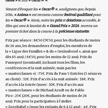
Globe »
&
aux
« Oscar® »
.
Venant d’évoquer les
« Oscar® »
,
soulignons que
, depuis
2014,
« Anima »
est reconnu comme
festival qualifiant
pour
les
« Oscar® »
. Ainsi,
outre les
prix
et
dotations
accordés
,
le
film qui sera le lauréat du
« Grand Prix »
2024
recevra un
premier ticket dans la course à la
précieuse statuette
.
Prix par séance : 8€50 (7€50, pour les étudiants de moins
de 26 ans, les demandeurs d’emploi, les membres de
la « Ligue des Familles » & du « Gezinsbond », ainsi que
dès 65 ans) / 6€50, pour les moins de 12 ans). Prix du
Passeport (nominatif, incluant tous les films, les
conférences et la nuit animée, mais pas les
« masterclasses ») : 75€. Prix du Pass 5 Entrées (5 séances
au choix) : 32€. Prix d’accès à la nuit animée : 18€. Prix
d’accès à la Soirée Queer : 10€. Prix d’accès aux
« masterclasses » de Michael Arndt ou de Pablo
Pico : 25€ (20€, pour les étudiants de moins de 26
ans). Prix pour la participation à l’atelier
« ZoroBabel » (pour les enfants de 6 à 12 ans) : 4€. Prix