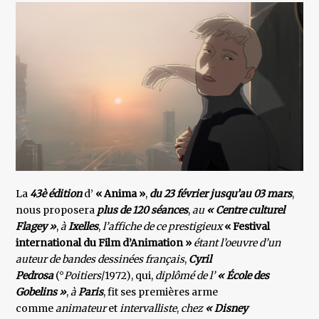
La
43è édition
d’
« Anima »
,
du 23 février jusqu’au 03 mars
,
nous proposera
plus de 120 séances
,
au
« Centre
culturel
Flagey »
,
à
Ixelles
,
l’affiche de ce prestigieux
« Festival
international du Film d’Animation »
étant l’oeuvre d’un
auteur de bandes dessinées français
,
Cyril
Pedrosa
(°
Poitiers
/1972), qui,
diplômé de l’
« École des
Gobelins »
,
à
Paris
, fit ses premières arme
comme
animateur
et
intervalliste
,
chez
« Disney