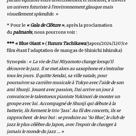
parfait équilibre entre divertissement et réflexion, à travers
un univers futuriste à l’environnement glauque mais
visuellement splendide. »
* Pour le
« Gala de Clôture »
, après la proclamation
du
palmarès
, nous pourrons voir :
*** « Blue Giant »
(
Yuzuru Tachikawa
/Japon/2024/120’/ce
film étant l’adaptation de mangas de Shinichi Ishizuka)
Synopsis :
« La vie de Dai Miyamoto change lorsqu’il
découvre le jazz. Il se met alors au saxophone et s’entraîne
tous les jours. Il quitte Sendai, sa ville natale, pour
poursuivre sa carrière musicale à Tokyo avec l’aide de son
ami Shunji. Jouant avec passion, Dai arrive un jour à
convaincre le talentueux pianiste Yukinori de monter un
groupe avec lui. Accompagné de Shunji qui débute à la
batterie, ils forment le trio ‘Jass’. Au fil des concerts, ils se
rapprochent de leur but : se produire au ‘So Blue’, le club de
jazz le plus célèbre du Japon, avec l’espoir de changer à
jamais le monde du jazz … »