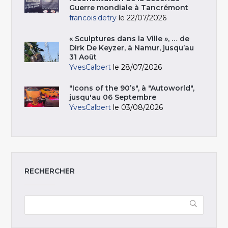
Guerre mondiale à Tancrémont
francois.detry
le 22/07/2026
« Sculptures dans la Ville », … de
Dirk De Keyzer, à Namur, jusqu’au
31 Août
YvesCalbert
le 28/07/2026
"Icons of the 90’s", à "Autoworld",
jusqu'au 06 Septembre
YvesCalbert
le 03/08/2026
RECHERCHER