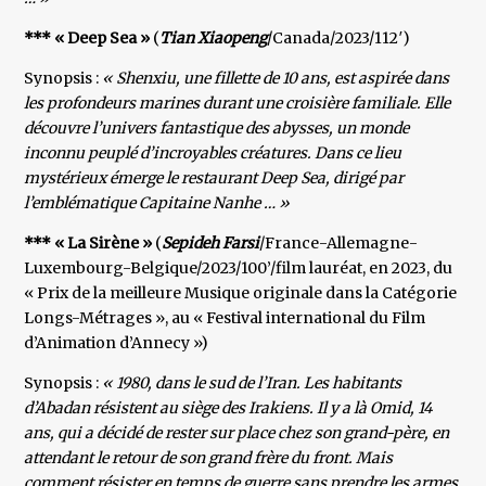
*** « Deep Sea »
(
Tian Xiaopeng
/Canada/2023/112′)
Synopsis :
« Shenxiu, une fillette de 10 ans, est aspirée dans
les profondeurs marines durant une croisière familiale. Elle
découvre l’univers fantastique des abysses, un monde
inconnu peuplé d’incroyables créatures. Dans ce lieu
mystérieux émerge le restaurant Deep Sea, dirigé par
l’emblématique Capitaine Nanhe … »
*** « La Sirène »
(
Sepideh Farsi
/France-Allemagne-
Luxembourg-Belgique/2023/100’/film lauréat, en 2023, du
« Prix de la meilleure Musique originale dans la Catégorie
Longs-Métrages », au « Festival international du Film
d’Animation d’Annecy »)
Synopsis :
« 1980, dans le sud de l’Iran. Les habitants
d’Abadan résistent au siège des Irakiens. Il y a là Omid, 14
ans, qui a décidé de rester sur place chez son grand-père, en
attendant le retour de son grand frère du front. Mais
comment résister en temps de guerre sans prendre les armes