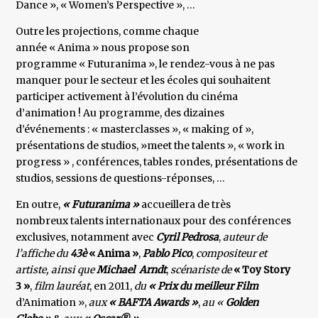
Dance », « Women’s Perspective », …
Outre les projections, comme chaque
année « Anima » nous propose son
programme « Futuranima », le rendez-vous à ne pas
manquer pour le secteur et les écoles qui souhaitent
participer activement à l’évolution du cinéma
d’animation ! Au programme, des dizaines
d’événements : « masterclasses », « making of »,
présentations de studios, »meet the talents », « work in
progress » , conférences, tables rondes, présentations de
studios, sessions de questions-réponses, …
En outre,
« Futuranima »
accueillera de très
nombreux talents internationaux pour des conférences
exclusives, notamment avec
Cyril Pedrosa
,
auteur de
l’affiche du
43è
« Anima »
,
Pablo Pico
,
compositeur et
artiste, ainsi que
Michael Arndt
,
scénariste de
« Toy Story
3 »
,
film lauréat
, en 2011,
du
« Prix du meilleur Film
d’Animation »,
aux
« BAFTA Awards »
,
au «
Golden