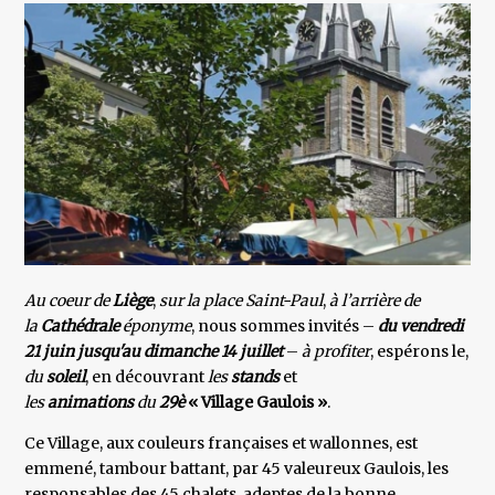
Au coeur de
Liège
,
sur la place Saint-Paul
,
à l’arrière de
la
Cathédrale
éponyme
, nous sommes invités –
du
vendredi
21 juin jusqu'au dimanche 14 juillet
–
à profiter
, espérons le,
du
soleil
, en découvrant
les
stands
et
les
animations
du
29è
« Village Gaulois »
.
Ce Village, aux couleurs françaises et wallonnes, est
emmené, tambour battant, par 45 valeureux Gaulois, les
responsables des 45 chalets, adeptes de la bonne