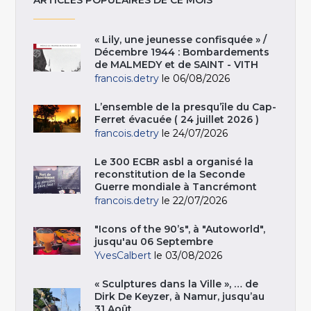
ARTICLES POPULAIRES DE CE MOIS
« Lily, une jeunesse confisquée » /
Décembre 1944 : Bombardements
de MALMEDY et de SAINT - VITH
francois.detry
le 06/08/2026
L’ensemble de la presqu’île du Cap-
Ferret évacuée ( 24 juillet 2026 )
francois.detry
le 24/07/2026
Le 300 ECBR asbl a organisé la
reconstitution de la Seconde
Guerre mondiale à Tancrémont
francois.detry
le 22/07/2026
"Icons of the 90’s", à "Autoworld",
jusqu'au 06 Septembre
YvesCalbert
le 03/08/2026
« Sculptures dans la Ville », … de
Dirk De Keyzer, à Namur, jusqu’au
31 Août