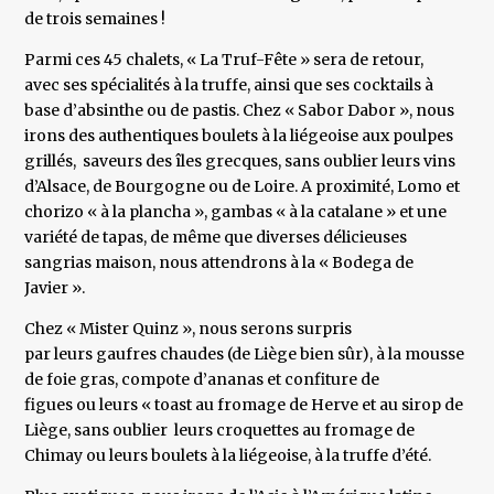
de trois semaines !
Parmi ces 45 chalets, « La Truf-Fête » sera de retour,
avec ses spécialités à la truffe, ainsi que ses cocktails à
base d’absinthe ou de pastis. Chez « Sabor Dabor », nous
irons des authentiques boulets à la liégeoise aux poulpes
grillés, saveurs des îles grecques, sans oublier leurs vins
d’Alsace, de Bourgogne ou de Loire. A proximité, Lomo et
chorizo « à la plancha », gambas « à la catalane » et une
variété de tapas, de même que diverses délicieuses
sangrias maison, nous attendrons à la « Bodega de
Javier ».
Chez « Mister Quinz », nous serons surpris
par leurs gaufres chaudes (de Liège bien sûr), à la mousse
de foie gras, compote d’ananas et confiture de
figues ou leurs « toast au fromage de Herve et au sirop de
Liège, sans oublier leurs croquettes au fromage de
Chimay ou leurs boulets à la liégeoise, à la truffe d’été.