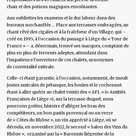
chair et des potions magiques envoûtantes.
Aux oubliettes les examens et le dur labeur dans des
bureaux surchauffés … Place aux terrasses ombragées, au
chant rêvé des cigales et à la fraîcheur d’un Village, qui –
créé en 1995, à l’occasion du passage à Liège du « Tour de
France » – a, désormais, trouvé ses marques, comptant de
plus en plus de fervents adeptes, attendant dans
l’impatience l’ouverture de ces chalets, synonymes
de convivialité estivale.
Celle-ci étant garantie, à l’occasion, notamment, de moult
joutes amicales de pétanque, les boules et le cochonnet
étant à aller quérir au chalet voisin des « AFL » (« Amitiés
Françaises de Liège »), sur la terrasse duquel, nous
pourrons goûter, histoire d’alléger les bras des
compétiteurs, un bon pastis provençal ou un verre
de « Côtes du Rhône », un vin apprécié à Liège, où se
déroula, en novembre 2022, le second « Salon des Vins du
Rhône », organisé par la « Baronnie liégeoise de la