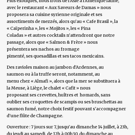
Plus exotiques, nous irons de l’Asie à l’Amérique latine,
avec le restaurant « Aux Saveurs de Damas » nous
proposera sa cuisine syrienne originale et ses
assortiments de mezzés, alors qu’au « Cafe Brasil », la
« Caïperinha », les « Mojitos », les « Pina
Coladas » et autres cocktails n’attendront que notre
passage, alors que « Salmon & Frère » nous
présentera ses nachos au fromage
pimenté, ses quesadillas et ses tacos mexicains.
Des ravioles maison au jambon d’Ardennes, au
saumon ou à la truffe seront, notamment, au
menu chez « Almafi », alors que la mer se substituera à
la Meuse, à Liège, le chalet « Cafit » nous
proposant ses crevettes, huîtres et homards, sans
oublier ses croquettes de scampis ou ses bruschettas au
saumon fumé, notre choix festif pouvant s’accompagner
d’une flûte de Champagne.
Ouverture : 7 jours sur 7, jusqu’au dimanche 14 juillet, à 23h,
du jeudi au samedi, de 12h à 00h30, du dimanche au