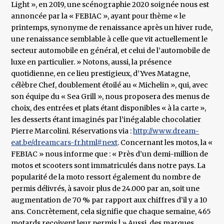
Light », en 2019, une scénographie 2020 soignée nous est
annoncée par la « FEBIAC », ayant pour thème « le
printemps, synonyme de renaissance après un hiver rude,
une renaissance semblable à celle que vit actuellement le
secteur automobile en général, et celui de l’automobile de
luxe en particulier. » Notons, aussi, la présence
quotidienne, en ce lieu prestigieux, d’Yves Matagne,
célèbre Chef, doublement étoilé au « Michelin », qui, avec
son équipe du « Sea Grill », nous proposera des menus de
choix, des entrées et plats étant disponibles « à la carte »,
les desserts étant imaginés par l’inégalable chocolatier
Pierre Marcolini. Réservations via :
http://www.dream-
eat.be/dreamcars-fr.html#next
. Concernant les motos, la «
FEBIAC » nous informe que : « Près d’un demi-million de
motos et scooters sont immatriculés dans notre pays. La
popularité de la moto ressort également du nombre de
permis délivrés, à savoir plus de 24.000 par an, soit une
augmentation de 70 % par rapport aux chiffres d’il y a 10
ans. Concrètement, cela signifie que chaque semaine, 465
motards reçoivent leur permis ! » Aussi, des marques