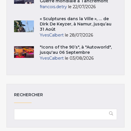
Guerre mondiale à Tancrémont
francois.detry
le 22/07/2026
« Sculptures dans la Ville », … de
Dirk De Keyzer, à Namur, jusqu’au
31 Août
YvesCalbert
le 28/07/2026
"Icons of the 90’s", à "Autoworld",
jusqu'au 06 Septembre
YvesCalbert
le 03/08/2026
RECHERCHER