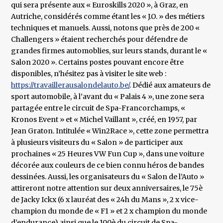
qui sera présente aux « Euroskills 2020 », à Graz, en
Autriche, considérés comme étant les « J.O. » des métiers
techniques et manuels. Aussi, notons que près de 200 «
Challengers » étaient recherchés pour défendre de
grandes firmes automoblies, sur leurs stands, durant le «
Salon 2020 ». Certains postes pouvant encore être
disponibles, n’hésitez pas à visiter le site web :
https://travaillerausalondelauto.be/
. Dédié aux amateurs de
sport automobile, à l’avant du « Palais 4 », une zone sera
partagée entre le circuit de Spa-Francorchamps, «
Kronos Event » et « Michel Vaillant », créé, en 1957, par
Jean Graton. Intitulée « Win2Race », cette zone permettra
à plusieurs visiteurs du « Salon » de participer aux
prochaines « 25 Heures VW Fun Cup », dans une voiture
décorée aux couleurs de ce bien connu héros de bandes
dessinées. Aussi, les organisateurs du « Salon de l’Auto »
attireront notre attention sur deux anniversaires, le 75è
de Jacky Ickx (6 x lauréat des « 24h du Mans », 2 x vice-
champion du monde de « F1 » et 2 x champion du monde
d’endurance) ainsi que le 100è du circuit de Spa-