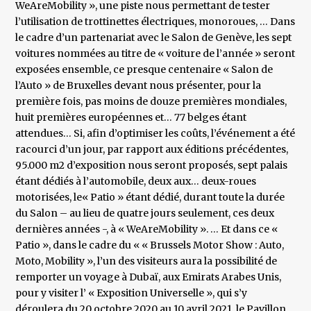
WeAreMobility », une piste nous permettant de tester
l’utilisation de trottinettes électriques, monoroues, … Dans
le cadre d’un partenariat avec le Salon de Genève, les sept
voitures nommées au titre de « voiture de l’année » seront
exposées ensemble, ce presque centenaire « Salon de
l’Auto » de Bruxelles devant nous présenter, pour la
première fois, pas moins de douze premières mondiales,
huit premières européennes et… 77 belges étant
attendues… Si, afin d’optimiser les coûts, l’événement a été
racourci d’un jour, par rapport aux éditions précédentes,
95.000 m2 d’exposition nous seront proposés, sept palais
étant dédiés à l’automobile, deux aux… deux-roues
motorisées, le« Patio » étant dédié, durant toute la durée
du Salon – au lieu de quatre jours seulement, ces deux
dernières années -, à « WeAreMobility ». … Et dans ce «
Patio », dans le cadre du « « Brussels Motor Show : Auto,
Moto, Mobility », l’un des visiteurs aura la possibilité de
remporter un voyage à Dubaï, aux Emirats Arabes Unis,
pour y visiter l’ « Exposition Universelle », qui s’y
déroulera du 20 octobre 2020 au 10 avril 2021, le Pavillon