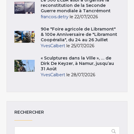
Le 300 ECBR asbl a organisé la
reconstitution de la Seconde
Guerre mondiale à Tancrémont
francois.detry
le 22/07/2026
90e "Foire agricole de Libramont"
& 100e Anniversaire de "Libramont
Coopéralia", du 24 au 26 Juillet
YvesCalbert
le 25/07/2026
« Sculptures dans la Ville », … de
Dirk De Keyzer, à Namur, jusqu’au
31 Août
YvesCalbert
le 28/07/2026
RECHERCHER