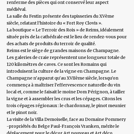
renferme des pièces qui ont conservé leur aspect
médiéval.
La salle du Festin présente des tapisseries du XVème
siècle, relatant l’histoire du « Fort Roy Clovis ».
La boutique « Le Terroir des Rois » de Reims, idéalement
située près de la cathédrale est le lieu de rendez-vous pour
des achats de produits du terroir de qualité.
Reims est le siège de grandes maisons de Champagne.
Les galeries de craie représentent une longueur totale de
120 kilomètres de caves. Ce sont les Romains qui
introduisent la culture de la vigne en Champagne. Le
Champagne n’apparut qu’au XVIIème siècle, lorsqu’on
commença à maîtriser l’effervescence naturelle du vin
local et, comme le faisait le moine Dom Pérignon, à tailler
la vigne et à assembler les crus et les cépages. Citons les
trois cépages régionaux : le chardonnay, le pinot meunier
et le pinot noir.
La visite de la Villa Demoiselle, face au Domaine Pommery
-propriétés du Belge Paul-François Vranken, mérite le
déplacement pour le décor Art nouveau et Art déco.