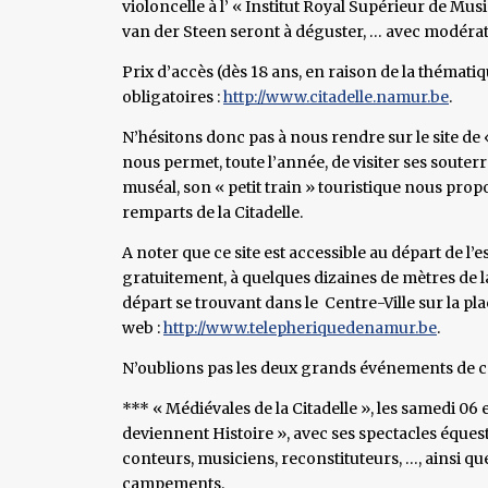
violoncelle à l’ « Institut Royal Supérieur de Mus
van der Steen seront à déguster, … avec modéra
Prix d’accès (dès 18 ans, en raison de la thématiq
obligatoires :
http://www.citadelle.namur.be
.
N’hésitons donc pas à nous rendre sur le site de
nous permet, toute l’année, de visiter ses souter
muséal, son « petit train » touristique nous pro
remparts de la Citadelle.
A noter que ce site est accessible au départ de l
gratuitement, à quelques dizaines de mètres de la
départ se trouvant dans le Centre-Ville sur la pla
web :
http://www.telepheriquedenamur.be
.
N’oublions pas les deux grands événements de cet
*** « Médiévales de la Citadelle », les samedi 06 
deviennent Histoire », avec ses spectacles équest
conteurs, musiciens, reconstituteurs, …, ainsi qu
campements.