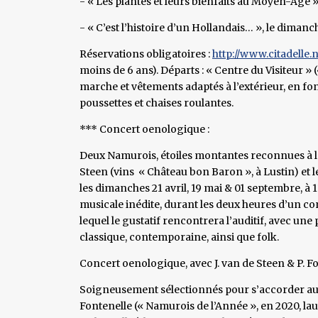
- « Les plantes et leurs bienfaits au Moyen-Âge »
- « C’est l’histoire d’un Hollandais… », le dimanc
Réservations obligatoires :
http://www.citadelle.
moins de 6 ans). Départs : « Centre du Visiteur » 
marche et vêtements adaptés à l’extérieur, en fo
poussettes et chaises roulantes.
*** Concert oenologique :
Deux Namurois, étoiles montantes reconnues à l’
Steen (vins « Château bon Baron », à Lustin) et l
les dimanches 21 avril, 19 mai & 01 septembre, à
musicale inédite, durant les deux heures d’un c
lequel le gustatif rencontrera l’auditif, avec un
classique, contemporaine, ainsi que folk.
Concert oenologique, avec J. van de Steen & P. F
Soigneusement sélectionnés pour s’accorder aux
Fontenelle (« Namurois de l’Année », en 2020, l