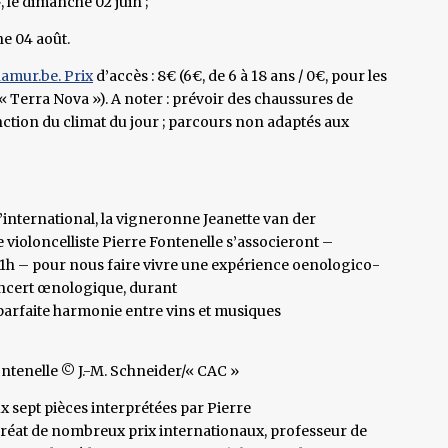
, le dimanche 02 juin ;
he 04 août.
namur.be. Prix
d’accès : 8€ (6€, de 6 à 18 ans / 0€, pour les
(« Terra Nova »). A noter : prévoir des chaussures de
nction du climat du jour ; parcours non adaptés aux
international, la vigneronne Jeanette van der
e violoncelliste Pierre Fontenelle s’associeront –
 11h – pour nous faire vivre une expérience oenologico-
oncert œnologique, durant
e parfaite harmonie entre vins et musiques
ontenelle © J.-M. Schneider/« CAC »
 sept pièces interprétées par Pierre
auréat de nombreux prix internationaux, professeur de