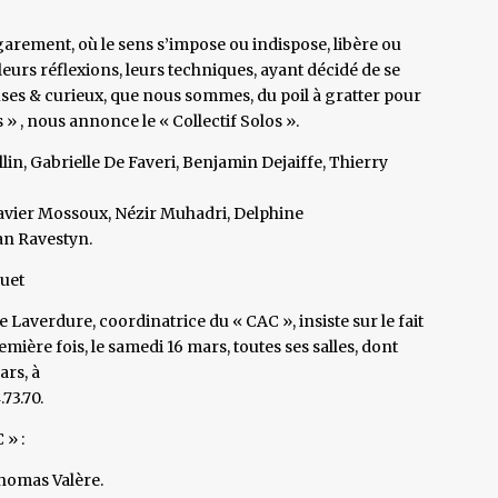
égarement, où le sens s’impose ou indispose, libère ou
leurs réflexions, leurs techniques, ayant décidé de se
uses & curieux, que nous sommes, du poil à gratter pour
 , nous annonce le « Collectif Solos ».
in, Gabrielle De Faveri, Benjamin Dejaiffe, Thierry
Xavier Mossoux, Nézir Muhadri, Delphine
an Ravestyn.
quet
 Laverdure, coordinatrice du « CAC », insiste sur le fait
emière fois, le samedi 16 mars, toutes ses salles, dont
ars, à
73.70.
 » :
 Thomas Valère.