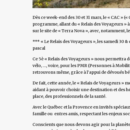
Dès ce week-end des 30 et 31 mars, le « CAC » («
programme, allant du « Relais des Voyageurs » à
sur le site de « Terra Nova », avec, notamment, le
*** « Le Relais des Voyageurs », les samedi 30 
pascal
Ce 5è « Relais des Voyageurs » nous permettra de 
vélo, …, voire, pour les PMR (Personnes à Mobilité 
retrouvons même, grâce à l’appui de dévoués bé
De fait, cette année, le « Relais de Voyageurs » m
aidant à pouvoir choisir une destination et des h
place, des professionnels de la santé.
Avec le Québec et la Provence en invités spécia
famille ou entres amis, respectant les enjeux soc
Conscients que nous devons agir pour la planèt