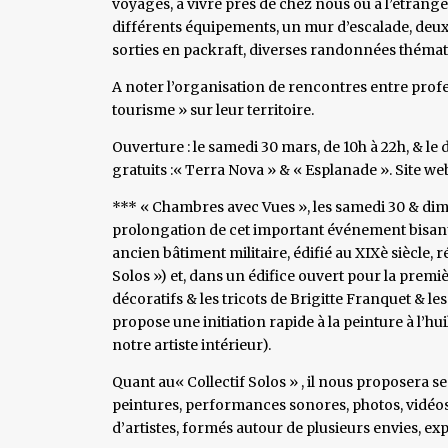
voyages, à vivre près de chez nous ou à l’étrange
différents équipements, un mur d’escalade, deu
sorties en packraft, diverses randonnées thémat
A noter l’organisation de rencontres entre profe
tourisme » sur leur territoire.
Ouverture : le samedi 30 mars, de 10h à 22h, & le
gratuits :« Terra Nova » & « Esplanade ». Site we
*** « Chambres avec Vues », les samedi 30 & di
prolongation de cet important événement bisanue
ancien bâtiment militaire, édifié au XIXè siècle, 
Solos ») et, dans un édifice ouvert pour la premiè
décoratifs & les tricots de Brigitte Franquet & les
propose une initiation rapide à la peinture à l’huil
notre artiste intérieur).
Quant au« Collectif Solos » , il nous proposera ses
peintures, performances sonores, photos, vidéos
d’artistes, formés autour de plusieurs envies, ex