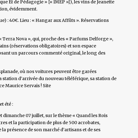
ique Et de Pédagogie » {« IMEP »}), les vins de Jeanette
tion, évidemment.
ue) : 40€. Lieu : « Hangar aux Affûts ». Réservations
 « Terra Nova », qui, proche des « Parfums Delforge »,
rains (réservations obligatoires) et son espace
posant un parcours commenté original, le long des
’esplanade, où nos voitures peuvent être garées
 station d’arrivée du nouveau téléférique, sa station de
ce Maurice Servais ! Site
 été :
et dimanche 07 juillet, sur le thème « Quand les Rois
res et la participation de plus de 500 acrobates,
e la présence de son marché d’artisans et de ses