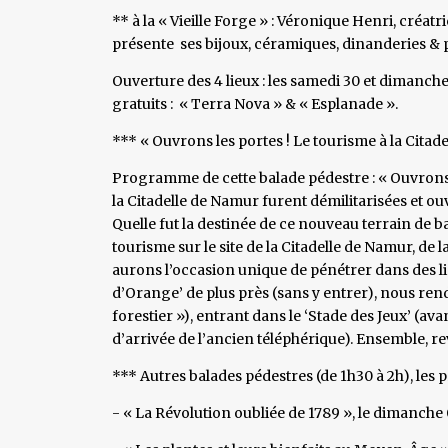
** à la « Vieille Forge » : Véronique Henri, créa
présente ses bijoux, céramiques, dinanderies & p
Ouverture des 4 lieux : les samedi 30 et dimanche
gratuits : « Terra Nova » & « Esplanade ».
*** « Ouvrons les portes ! Le tourisme à la Citadel
Programme de cette balade pédestre : « Ouvrons l
la Citadelle de Namur furent démilitarisées et ou
Quelle fut la destinée de ce nouveau terrain de b
tourisme sur le site de la Citadelle de Namur, de 
aurons l’occasion unique de pénétrer dans des li
d’Orange’ de plus près (sans y entrer), nous re
forestier »), entrant dans le ‘Stade des Jeux’ (av
d’arrivée de l’ancien téléphérique). Ensemble, rev
*** Autres balades pédestres (de 1h30 à 2h), les
- « La Révolution oubliée de 1789 », le dimanche 