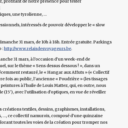
r, profitant de notre présence pour tester
x
iques, une tyrolienne, …
ssionnels, intéressés de pouvoir développer le « slow
 dimanche 31 mars, de 10h à 18h. Entrée gratuite. Parkings
b :
http://www.relaisdesvoyageurs.be
.
manche 31 mars, à l’occasion d’un week-end de
l, sur le thème « Sens dessus dessous ! », dans un
récemment restauré, le « Hangar aux Affuts » (« Collectif
re fois au public, l’ancienne « Poudrière » (les tissages
 peintures à l’huile de Louis Mattez, qui, en outre, nous
e (15′), avec l’utilisation d’optiques, en vue de réveiller
 créations textiles, dessins, graphismes, installations,
, …, ce collectif namurois, composé d’une quinzaine
plorant toutes les voies de la création pour tromper nos