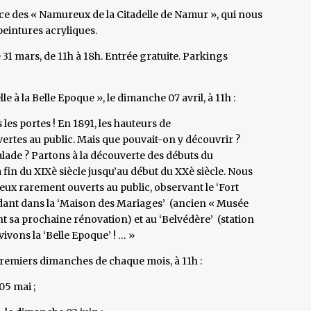
trice des « Namureux de la Citadelle de Namur », qui nous
eintures acryliques.
 31 mars, de 11h à 18h. Entrée gratuite. Parkings
le à la Belle Epoque », le dimanche 07 avril, à 11h :
es portes ! En 1891, les hauteurs de
vertes au public. Mais que pouvait-on y découvrir ?
alade ? Partons à la découverte des débuts du
la fin du XIXè siècle jusqu’au début du XXè siècle. Nous
eux rarement ouverts au public, observant le ‘Fort
ndant dans la ‘Maison des Mariages’ (ancien « Musée
ant sa prochaine rénovation) et au ‘Belvédère’ (station
ivons la ‘Belle Epoque’ ! … »
 premiers dimanches de chaque mois, à 11h :
05 mai ;