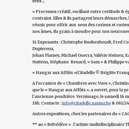
sens ;..
« Processus créatif, oscillant entre certitude & 
contraint. Elles & ils partagent leurs démarches, 
réunir pour offrir aux sens des curieux et curie
nos âmes, du grain à moudre pour nos neurones »
14 Exposants : Christophe Buekenhoudt, Fred Coll
Dupiereux,
Johan Flamey, Michael Guerra, Valérie Heinen, 
Nuttens, Stéphane Renard, « Sam » & Philippe v
« Hangar aux Affûts »/Citadelle © Brigitte Fran
A l’occasion de « Chambres avec Vues », Christine
que le « Hangar aux Affûts », a ouvert, pour la pr
l’ancienne poudrière. Vernissage, le samedi 16 m
18h. Contacts :
info@citadelle.namur.be
& 081/24.
Autres expositions, chez les partenaires du « CAC
** au « Belvédère » : l’artiste multidisciplinaire