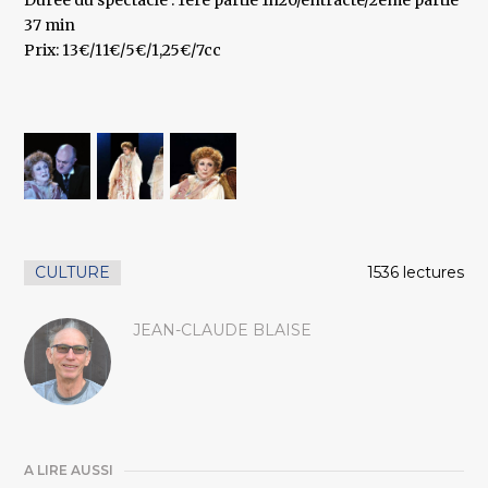
Durée du spectacle : 1ère partie 1h20/entracte/2ème partie
37 min
Prix: 13€/11€/5€/1,25€/7cc
CULTURE
1536 lectures
JEAN-CLAUDE BLAISE
A LIRE AUSSI